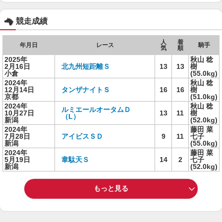
競走成績
人
着
年月日
レース
騎手
気
順
2025年
秋山 稔
2月16日
北九州短距離Ｓ
13
13
樹
小倉
(55.0kg)
2024年
秋山 稔
12月14日
タンザナイトＳ
16
16
樹
京都
(51.0kg)
2024年
秋山 稔
ルミエールオータムＤ
10月27日
13
11
樹
（L）
新潟
(52.0kg)
2024年
藤田 菜
7月28日
アイビスＳＤ
9
11
七子
新潟
(55.0kg)
2024年
藤田 菜
5月19日
韋駄天Ｓ
14
2
七子
新潟
(52.0kg)
もっと見る