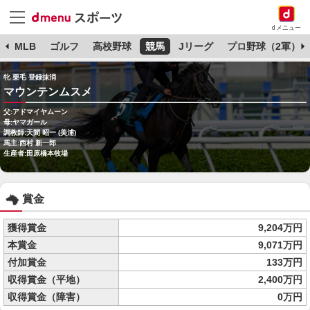
dメニュー
球
MLB
ゴルフ
高校野球
競馬
Jリーグ
プロ野球（2軍）
牝 栗毛 登録抹消
マウンテンムスメ
父:アドマイヤムーン
母:ヤマガール
調教師:天間 昭一 (美浦)
馬主:西村 新一郎
生産者:田原橋本牧場
賞金
獲得賞金
9,204万円
本賞金
9,071万円
付加賞金
133万円
収得賞金（平地）
2,400万円
収得賞金（障害）
0万円