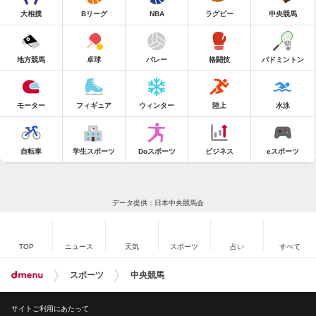
大相撲
Bリーグ
NBA
ラグビー
中央競馬
地方競馬
卓球
バレー
格闘技
バドミントン
モーター
フィギュア
ウィンター
陸上
水泳
自転車
学生スポーツ
Doスポーツ
ビジネス
eスポーツ
データ提供：日本中央競馬会
TOP
ニュース
天気
スポーツ
占い
すべて
スポーツ
中央競馬
サイトご利用にあたって