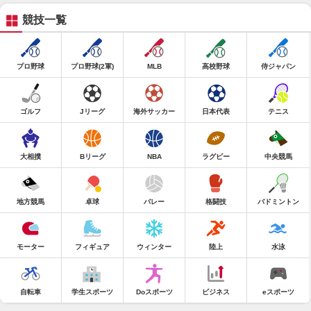
競技一覧
プロ野球
プロ野球(2軍)
MLB
高校野球
侍ジャパン
ゴルフ
Jリーグ
海外サッカー
日本代表
テニス
大相撲
Bリーグ
NBA
ラグビー
中央競馬
地方競馬
卓球
バレー
格闘技
バドミントン
モーター
フィギュア
ウィンター
陸上
水泳
自転車
学生スポーツ
Doスポーツ
ビジネス
eスポーツ