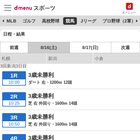
dメニュー
球
MLB
ゴルフ
高校野球
競馬
Jリーグ
プロ野球（2軍）
日程・結果
前週
8/16(土)
8/17(日)
次週
札幌
新潟
小倉
3回新潟3日目
3歳未勝利
1R
10:00
ダート 右・1200m 12頭
3歳未勝利
2R
10:25
芝 右 外回り・1600m 14頭
3歳未勝利
3R
10:50
芝 右 外回り・1600m 14頭
3歳未勝利
4R