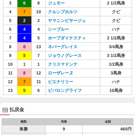
3
6
8
ジュモー
2 1/2馬身
4
7
10
クルンプホルツ
クビ
5
2
2
ヤマニンビサージュ
クビ
6
4
4
シーブルー
ハナ
7
4
5
ホープダイナスティ
2 1/2馬身
8
8
13
ネバーグレイス
3/4馬身
9
5
7
ジョウノグレース
3 1/2馬身
10
1
1
クリスマドンナ
1/2馬身
11
8
12
ローザレーヌ
3馬身
12
7
11
ピエナリリー
ハナ
13
5
6
ビバロングライフ
10馬身
払戻金
種類
馬番
金額
単勝
9
460円