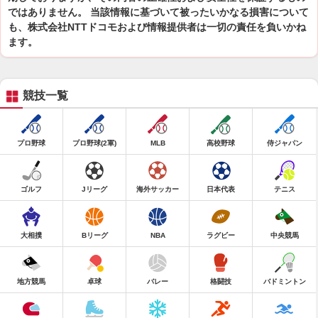
ではありません。 当該情報に基づいて被ったいかなる損害について
も、株式会社NTTドコモおよび情報提供者は一切の責任を負いかね
ます。
競技一覧
プロ野球
プロ野球(2軍)
MLB
高校野球
侍ジャパン
ゴルフ
Jリーグ
海外サッカー
日本代表
テニス
大相撲
Bリーグ
NBA
ラグビー
中央競馬
地方競馬
卓球
バレー
格闘技
バドミントン