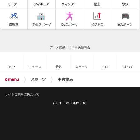
モーター
フィギュア
ウィンター
陸上
水泳
自転車
学生スポーツ
Doスポーツ
ビジネス
eスポーツ
データ提供：日本中央競馬会
TOP
ニュース
天気
スポーツ
占い
すべて
スポーツ
中央競馬
サイトご利用にあたって
(C) NTT DOCOMO, INC.