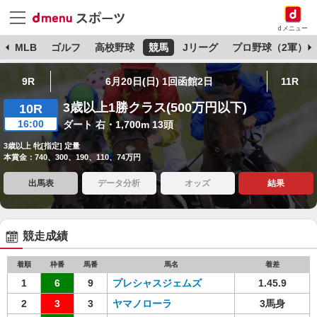
dメニュー
球
MLB
ゴルフ
高校野球
競馬
Jリーグ
プロ野球（2軍）
9R
6月20日(日) 1回函館2日
11R
3歳以上1勝クラス(500万円以下)
10R
16:00
ダート 右・1,700m 13頭
3歳以上 牝[指定] 定量
本賞金：740、300、190、110、74万円
出馬表
データ分析
オッズ
結果
競走成績
着順
枠番
馬番
馬名
着差
1
6
9
プレシャスジェムズ
1.45.9
2
3
3
ヤマノローラ
3馬身