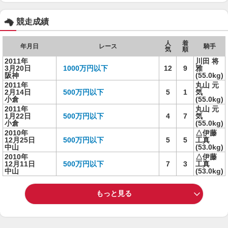
競走成績
人
着
年月日
レース
騎手
気
順
2011年
川田 将
3月20日
1000万円以下
12
9
雅
阪神
(55.0kg)
2011年
丸山 元
2月14日
500万円以下
5
1
気
小倉
(55.0kg)
2011年
丸山 元
1月22日
500万円以下
4
7
気
小倉
(55.0kg)
2010年
△伊藤
12月25日
500万円以下
5
5
工真
中山
(53.0kg)
2010年
△伊藤
12月11日
500万円以下
7
3
工真
中山
(53.0kg)
もっと見る