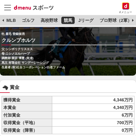
dメニュー
球
MLB
ゴルフ
高校野球
競馬
Jリーグ
プロ野球（2軍）
牝 鹿毛 登録抹消
クルンプホルツ
父:シンボリクリスエス
母:ニシノエルハーブ
調教師:栗田 博憲 (美浦)
馬主:有限会社 サンデーレーシング
生産者:(有)社台コーポレーション白老ファーム
賞金
獲得賞金
4,346万円
本賞金
4,340万円
付加賞金
6万円
収得賞金（平地）
700万円
収得賞金（障害）
0万円