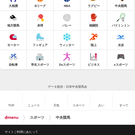
大相撲
Bリーグ
NBA
ラグビー
中央競馬
地方競馬
卓球
バレー
格闘技
バドミントン
モーター
フィギュア
ウィンター
陸上
水泳
自転車
学生スポーツ
Doスポーツ
ビジネス
eスポーツ
データ提供：日本中央競馬会
TOP
ニュース
天気
スポーツ
占い
すべて
スポーツ
中央競馬
サイトご利用にあたって