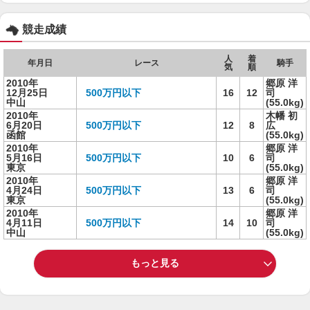
競走成績
人
着
年月日
レース
騎手
気
順
2010年
郷原 洋
12月25日
500万円以下
16
12
司
中山
(55.0kg)
2010年
木幡 初
6月20日
500万円以下
12
8
広
函館
(55.0kg)
2010年
郷原 洋
5月16日
500万円以下
10
6
司
東京
(55.0kg)
2010年
郷原 洋
4月24日
500万円以下
13
6
司
東京
(55.0kg)
2010年
郷原 洋
4月11日
500万円以下
14
10
司
中山
(55.0kg)
もっと見る