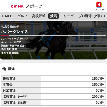
dメニュー
球
MLB
ゴルフ
高校野球
競馬
Jリーグ
プロ野球（2軍）
牝 鹿毛 登録抹消
ネバーグレイス
父:スキャターザゴールド
母:ノーノーネヴアー
調教師:本郷 一彦 (美浦)
馬主:岡田 隆寛
生産者:岡田牧場
賞金
獲得賞金
350万円
本賞金
350万円
付加賞金
0万円
収得賞金（平地）
200万円
収得賞金（障害）
0万円