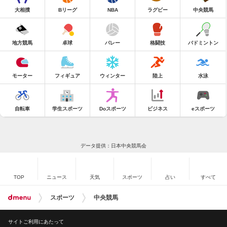
大相撲
Bリーグ
NBA
ラグビー
中央競馬
地方競馬
卓球
バレー
格闘技
バドミントン
モーター
フィギュア
ウィンター
陸上
水泳
自転車
学生スポーツ
Doスポーツ
ビジネス
eスポーツ
データ提供：日本中央競馬会
TOP
ニュース
天気
スポーツ
占い
すべて
スポーツ
中央競馬
サイトご利用にあたって