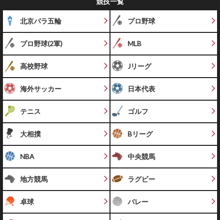
競技一覧
北京パラ五輪
プロ野球
プロ野球(2軍)
MLB
高校野球
Jリーグ
海外サッカー
日本代表
テニス
ゴルフ
大相撲
Bリーグ
NBA
中央競馬
地方競馬
ラグビー
卓球
バレー