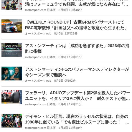
清はフォーミュラでも好調、去就が気になる存在に「世
界で活躍したい」｜スーパーGT第4戦
motorsport.com 日本版 8月5日 12時46分
【WEEKLY ROUND UP】古豪GRMがバサーストにて
RSC電撃復帰「計画は父への追悼と敬意から生まれた」
オートスポーツweb 8月5日 12時21分
アストンマーティンは「成功を急ぎすぎた」2026年の混
乱に指摘
motorsport.com 日本版 8月5日 12時01分
アストンマーティンF1のパフォーマンスディレクターが
今シーズン末で離脱へ
オートスポーツweb 8月5日 9時02分
フェラーリ、ADUOアップデート第2弾を投入したパワー
ユニットを、イタリアGPに投入か？ 耐久テストが無事
進行中との噂
motorsport.com 日本版 8月4日 19時31分
デイモン・ヒル証言。現在のラッセルの状況は、自身の
1996年に似ている「でも僕はビルヌーブに勝った！ 頑
張れジョージ」
motorsport.com 日本版 8月4日 18時38分