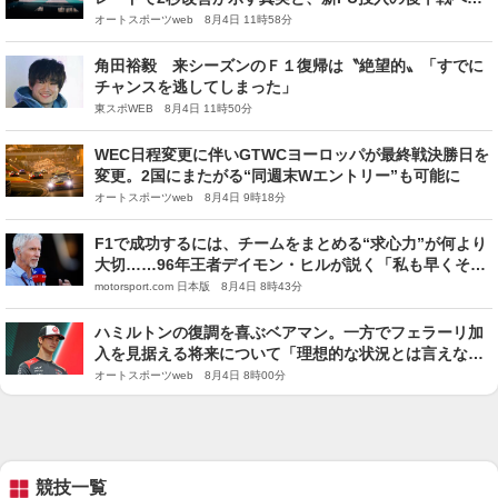
期待
オートスポーツweb 8月4日 11時58分
角田裕毅 来シーズンのＦ１復帰は〝絶望的〟「すでに
チャンスを逃してしまった」
東スポWEB 8月4日 11時50分
WEC日程変更に伴いGTWCヨーロッパが最終戦決勝日を
変更。2国にまたがる“同週末Wエントリー”も可能に
オートスポーツweb 8月4日 9時18分
F1で成功するには、チームをまとめる“求心力”が何より
大切……96年王者デイモン・ヒルが説く「私も早くそれ
に気付いていれば」
motorsport.com 日本版 8月4日 8時43分
ハミルトンの復調を喜ぶベアマン。一方でフェラーリ加
入を見据える将来について「理想的な状況とは言えな
い」と認める
オートスポーツweb 8月4日 8時00分
競技一覧