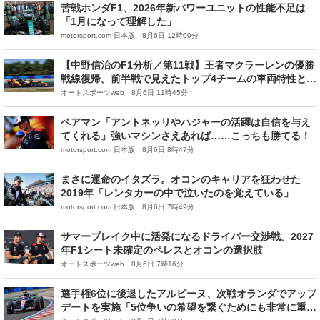
苦戦ホンダF1、2026年新パワーユニットの性能不足は
「1月になって理解した」
motorsport.com 日本版 8月6日 12時00分
【中野信治のF1分析／第11戦】王者マクラーレンの優勝
戦線復帰。前半戦で見えたトップ4チームの車両特性と強
み
オートスポーツweb 8月6日 11時45分
ベアマン「アントネッリやハジャーの活躍は自信を与え
てくれる」強いマシンさえあれば……こっちも勝てる！
motorsport.com 日本版 8月6日 8時47分
まさに運命のイタズラ。オコンのキャリアを狂わせた
2019年「レンタカーの中で泣いたのを覚えている」
motorsport.com 日本版 8月6日 7時49分
サマーブレイク中に活発になるドライバー交渉戦。2027
年F1シート未確定のペレスとオコンの選択肢
オートスポーツweb 8月6日 7時16分
選手権6位に後退したアルピーヌ、次戦オランダでアップ
デートを実施「5位争いの希望を繋ぐためにも非常に重