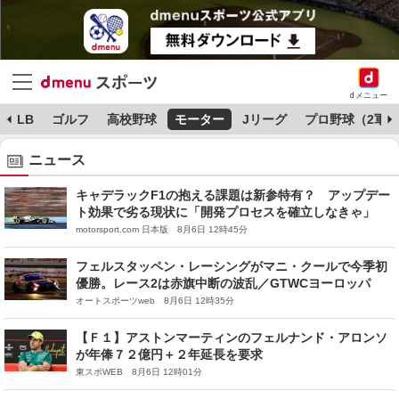
dメニュー
MLB
ゴルフ
高校野球
モーター
Jリーグ
プロ野球（2軍）
ニュース
キャデラックF1の抱える課題は新参特有？ アップデー
ト効果で劣る現状に「開発プロセスを確立しなきゃ」
motorsport.com 日本版 8月6日 12時45分
フェルスタッペン・レーシングがマニ・クールで今季初
優勝。レース2は赤旗中断の波乱／GTWCヨーロッパ
オートスポーツweb 8月6日 12時35分
【Ｆ１】アストンマーティンのフェルナンド・アロンソ
が年俸７２億円＋２年延長を要求
東スポWEB 8月6日 12時01分