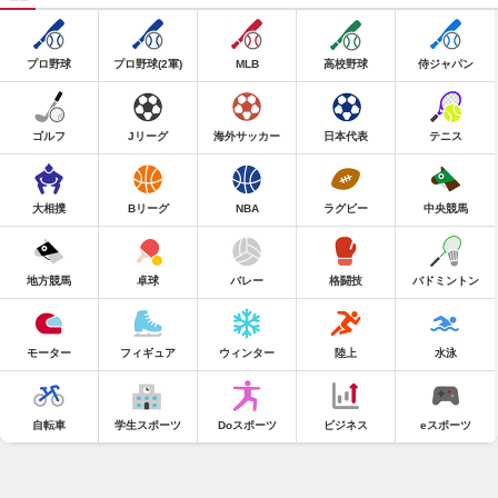
プロ野球
プロ野球(2軍)
MLB
高校野球
侍ジャパン
ゴルフ
Jリーグ
海外サッカー
日本代表
テニス
大相撲
Bリーグ
NBA
ラグビー
中央競馬
地方競馬
卓球
バレー
格闘技
バドミントン
モーター
フィギュア
ウィンター
陸上
水泳
自転車
学生スポーツ
Doスポーツ
ビジネス
eスポーツ