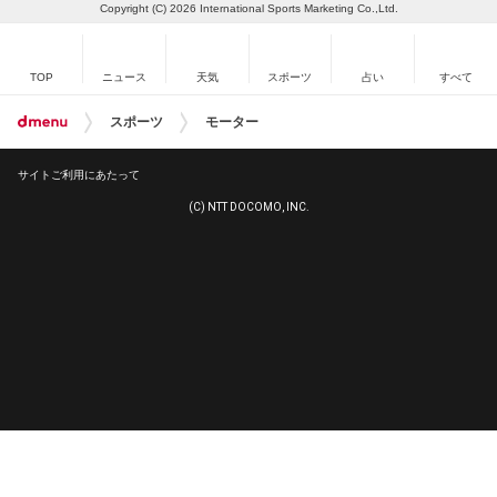
Copyright (C) 2026 International Sports Marketing Co.,Ltd.
TOP
ニュース
天気
スポーツ
占い
すべて
スポーツ
モーター
サイトご利用にあたって
(C) NTT DOCOMO, INC.
プロ野球
MLB
ゴルフ
高校野球
モーター