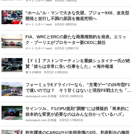
要」
オートスポーツweb 8月6日 7時00分
“ホーム”ル・マンで大きな失望。プジョー9X8、改良型
開発と並行し不調の原因を徹底究明へ
オートスポーツweb 8月6日 6時55分
FIA、WRCとERCの新たな商業権契約を発表。エリッ
ク・ブーリエがプロモーター新CEOに就任
オートスポーツweb 8月5日 22時07分
【Ｆ１】アストンマーティンを重鎮シュタイナー氏が絶
賛「彼らは非常に良い仕事をした」＝海外報道
東スポWEB 8月5日 21時29分
フォーミュラEドライバーなら、“充電ゲー”の26年型F1
で速いのでは？ そう甘くはないと現役FE戦士たち「ま
だまだ全然別物だよ」
motorsport.com 日本版 8月5日 20時32分
サインツJr.、F1のPU規則”調整”には懐疑的「将来的に
抜本的な変更が必要なのはみんな分かっているハズ」
motorsport.com 日本版 8月5日 17時45分
昨年躍進のCARGUYが本領発揮の3位。初表彰台の梅垣