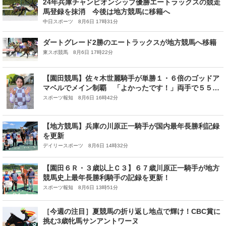
24年兵庫チャンピオンシップ優勝エートラックスの競走
馬登録を抹消 今後は地方競馬に移籍へ
中日スポーツ 8月6日 17時31分
ダートグレード2勝のエートラックスが地方競馬へ移籍
東スポ競馬 8月6日 17時22分
【園田競馬】佐々木世麗騎手が単勝１・６倍のゴッドア
マベルでメイン制覇 「よかったです！」両手で５５勝
のポーズ
スポーツ報知 8月6日 16時42分
【地方競馬】兵庫の川原正一騎手が国内最年長勝利記録
を更新
デイリースポーツ 8月6日 14時32分
【園田６Ｒ・３歳以上Ｃ３】６７歳川原正一騎手が地方
競馬史上最年長勝利騎手の記録を更新！
スポーツ報知 8月6日 13時51分
［今週の注目］夏競馬の折り返し地点で輝け！CBC賞に
挑む3歳牝馬サンアントワーヌ