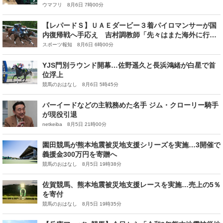
ウマフリ 8月6日 7時00分
【レパードＳ】ＵＡＥダービー３着パイロマンサーが国
内復帰戦へ手応え 吉村調教師「先々はまた海外に行き
たい」
スポーツ報知 8月6日 6時00分
YJS門別ラウンド開幕…佐野遥久と長浜鴻緒が白星で首
位浮上
競馬のおはなし 8月6日 5時45分
バーイードなどの主戦務めた名手 ジム・クローリー騎手
が現役引退
netkeiba 8月5日 21時00分
園田競馬が熊本地震被災地支援シリーズを実施…3開催で
義援金300万円を寄贈へ
競馬のおはなし 8月5日 19時38分
佐賀競馬、熊本地震被災地支援レースを実施…売上の5％
を寄付
競馬のおはなし 8月5日 19時35分