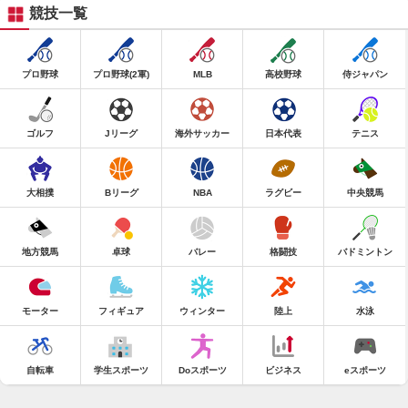
競技一覧
プロ野球
プロ野球(2軍)
MLB
高校野球
侍ジャパン
ゴルフ
Jリーグ
海外サッカー
日本代表
テニス
大相撲
Bリーグ
NBA
ラグビー
中央競馬
地方競馬
卓球
バレー
格闘技
バドミントン
モーター
フィギュア
ウィンター
陸上
水泳
自転車
学生スポーツ
Doスポーツ
ビジネス
eスポーツ