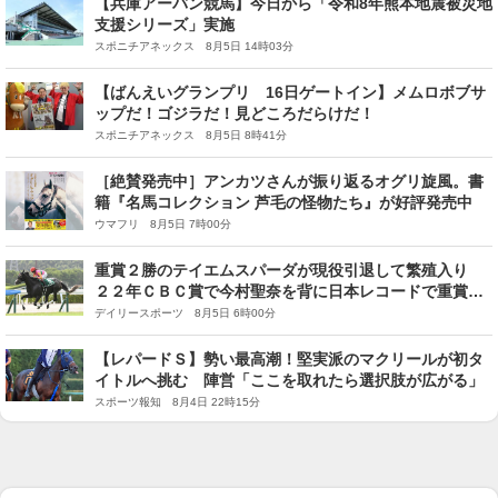
【兵庫アーバン競馬】今日から「令和8年熊本地震被災地
支援シリーズ」実施
スポニチアネックス 8月5日 14時03分
【ばんえいグランプリ 16日ゲートイン】メムロボブサ
ップだ！ゴジラだ！見どころだらけだ！
スポニチアネックス 8月5日 8時41分
［絶賛発売中］アンカツさんが振り返るオグリ旋風。書
籍『名馬コレクション 芦毛の怪物たち』が好評発売中
ウマフリ 8月5日 7時00分
重賞２勝のテイエムスパーダが現役引退して繁殖入り
２２年ＣＢＣ賞で今村聖奈を背に日本レコードで重賞初
制覇
デイリースポーツ 8月5日 6時00分
【レパードＳ】勢い最高潮！堅実派のマクリールが初タ
イトルへ挑む 陣営「ここを取れたら選択肢が広がる」
スポーツ報知 8月4日 22時15分