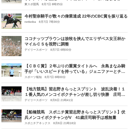
12着に沈む
東スポ競馬 8月7日 8時35分
今村聖奈騎手が数々の偉業達成 22年のCBC賞を振り返る
netkeiba 8月7日 7時36分
ココナッツブラウンは放牧を挟んでエリザベス女王杯か
マイルＣＳを視野に調整
デイリースポーツ 8月7日 6時00分
【ＣＢＣ賞】２年ぶりの重賞タイトルへ 永島まなみ騎
手が「いいスピードを持っている」ジェニファーとチャ
ンスつかむ
スポーツ報知 8月7日 6時00分
【地方競馬】習志野きらっとスプリント 波乱決着！１
１番人気のメンコイボクチャンが差し切り快勝 庄司大
は重賞初制覇
デイリースポーツ 8月6日 21時41分
【船橋競馬 スポニチ賞習志野きらっとスプリント】伏
兵メンコイボクチャンがV 41歳庄司騎手は感無量
スポニチアネックス 8月6日 21時18分