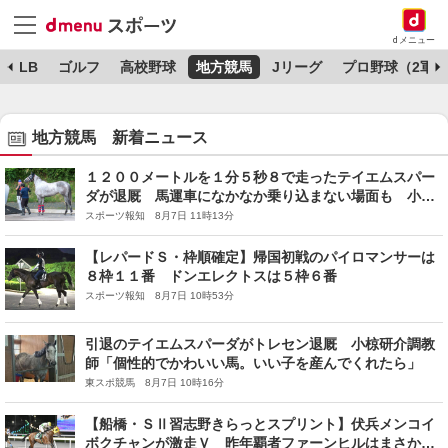
dメニュー
MLB
ゴルフ
高校野球
地方競馬
Jリーグ
プロ野球（2軍）
地方競馬 新着ニュース
１２００メートルを１分５秒８で走ったテイエムスパー
ダが退厩 馬運車になかなか乗り込まない場面も 小椋
調教師「頑固ですがかわいい」
スポーツ報知 8月7日 11時13分
【レパードＳ・枠順確定】帰国初戦のパイロマンサーは
８枠１１番 ドンエレクトスは５枠６番
スポーツ報知 8月7日 10時53分
引退のテイエムスパーダがトレセン退厩 小椋研介調教
師「個性的でかわいい馬。いい子を産んでくれたら」
東スポ競馬 8月7日 10時16分
【船橋・ＳⅡ習志野きらっとスプリント】伏兵メンコイ
ボクチャンが激走Ｖ 昨年覇者ファーンヒルはまさかの