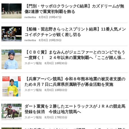
【門別・サッポロクラシックC結果】カズドリームが無
傷2連勝で重賞初制覇を飾る
netkeiba 8月6日 20時47分
【船橋・習志野きらっとスプリント結果】11番人気メン
コイボクチャンが鋭く差し切る
netkeiba 8月6日 20時29分
【ＣＢＣ賞】まなみんがジェニファーとのコンビでもう
一度輝く！ ２４年以来の重賞制覇へ「ここが踏ん張り
どころです」
スポーツ報知 8月6日 18時30分
【兵庫アーバン競馬】令和８年熊本地震の被災者支援の
ため８月７日に兵庫県所属騎手が募金活動を実施
スポーツ報知 8月6日 18時03分
ダート重賞を２勝したエートラックスがＪＲＡの競走馬
登録を抹消 今後は地方競馬へ
スポーツ報知 8月6日 17時33分