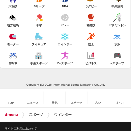
大相撲
Bリーグ
NBA
ラグビー
中央競馬
地方競馬
卓球
バレー
格闘技
バドミントン
モーター
フィギュア
ウィンター
陸上
水泳
自転車
学生スポーツ
Doスポーツ
ビジネス
eスポーツ
Copyright (C) 2026 International Sports Marketing Co.,Ltd.
TOP
ニュース
天気
スポーツ
占い
すべて
スポーツ
ウィンター
サイトご利用にあたって