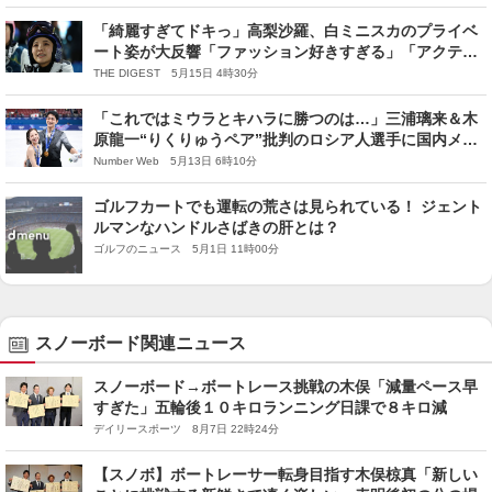
「綺麗すぎてドキっ」高梨沙羅、白ミニスカのプライベ
ート姿が大反響「ファッション好きすぎる」「アクティ
ブな食事ですね」
THE DIGEST 5月15日 4時30分
「これではミウラとキハラに勝つのは…」三浦璃来＆木
原龍一“りくりゅうペア”批判のロシア人選手に国内メデ
ィアが酷評？…「悩めるフィギュア大国」の現在地
Number Web 5月13日 6時10分
―2026上半期読まれた記事
ゴルフカートでも運転の荒さは見られている！ ジェント
ルマンなハンドルさばきの肝とは？
ゴルフのニュース 5月1日 11時00分
スノーボード関連ニュース
スノーボード→ボートレース挑戦の木俣「減量ペース早
すぎた」五輪後１０キロランニング日課で８キロ減
デイリースポーツ 8月7日 22時24分
【スノボ】ボートレーサー転身目指す木俣椋真「新しい