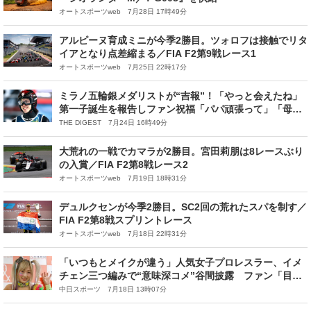
オートスポーツweb 7月28日 17時49分
アルピーヌ育成ミニが今季2勝目。ツォロフは接触でリタ
イアとなり点差縮まる／FIA F2第9戦レース1
オートスポーツweb 7月25日 22時17分
ミラノ五輪銀メダリストが“吉報”！「やっと会えたね」
第一子誕生を報告しファン祝福「パパ頑張って」「母子
共に健やかで何よりです」
THE DIGEST 7月24日 16時49分
大荒れの一戦でカマラが2勝目。宮田莉朋は8レースぶり
の入賞／FIA F2第8戦レース2
オートスポーツweb 7月19日 18時31分
デュルクセンが今季2勝目。SC2回の荒れたスパを制す／
FIA F2第8戦スプリントレース
オートスポーツweb 7月18日 22時31分
「いつもとメイクが違う」人気女子プロレスラー、イメ
チェン三つ編みで“意味深コメ”谷間披露 ファン「目の
やり場が…」「大胆になった？」
中日スポーツ 7月18日 13時07分