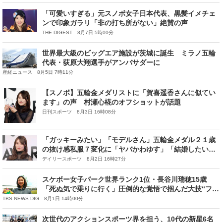
「可愛いすぎる」元スノボ女子日本代表、黒髪イメチェ
ンで印象ガラリ「非の打ち所がない」絶賛の声
THE DIGEST 8月7日 5時00分
世界最大級のビッグエア施設が茨城に誕生 ミラノ五輪
代表・荻原大翔選手がアンバサダーに
産経ニュース 8月5日 7時11分
【スノボ】五輪金メダリストに「賀喜遥香さんに似てい
ます」の声 村瀬心椛のオフショットが話題
日刊スポーツ 8月3日 16時08分
「ガッキーみたい」「モデルさん」五輪金メダル２１歳
の抜け感私服７変化に「ヤバかわゆす」「結婚したい」
反響続々
デイリースポーツ 8月2日 16時27分
スケボー女子パーク世界ランク1位・長谷川瑞穂15歳
「死ぬ気で乗りに行く」圧倒的な覚悟で掴んだ大技“フロ
ントフリップインディ”【S☆1】
TBS NEWS DIG 8月1日 14時00分
次世代のアクションスポーツ界を担う、10代の新星6名