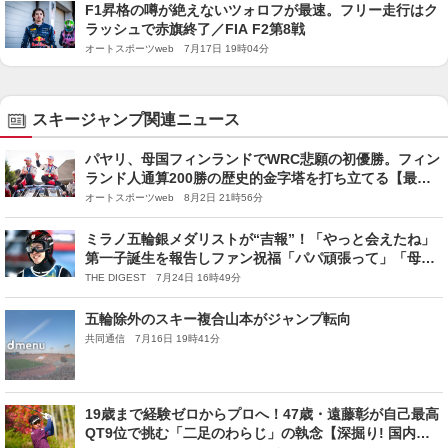
F1昇格の噂が絶えないツォロフが最速。フリー走行はク
ラッシュで赤旗終了／FIA F2第8戦
オートスポーツweb 7月17日 19時04分
スキージャンプ関連ニュース
パヤリ、母国フィンランドでWRC悲願の初優勝。フィン
ランド人通算200勝の歴史的金字塔を打ち立てる【最終
日レポート】
オートスポーツweb 8月2日 21時56分
ミラノ五輪銀メダリストが“吉報”！「やっと会えたね」
第一子誕生を報告しファン祝福「パパ頑張って」「母子
共に健やかで何よりです」
THE DIGEST 7月24日 16時49分
五輪除外のスキー複合山本がジャンプ転向
共同通信 7月16日 19時41分
19歳まで経験ゼロからプロへ！47歳・遠藤彰が自己最高
QT9位で挑む「二足のわらじ」の執念【深掘り! 国内男