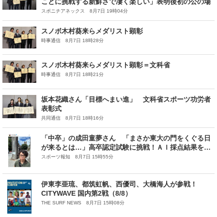
ことに挑戦する新鮮さで凄く楽しい」表明後初の公の場
スポニチアネックス 8月7日 19時04分
スノボ木村葵来らメダリスト顕彰
時事通信 8月7日 18時28分
スノボ木村葵来らメダリスト顕彰＝文科省
時事通信 8月7日 18時21分
坂本花織さん「目標へまい進」 文科省スポーツ功労者
表彰式
共同通信 8月7日 18時16分
「中卒」の成田童夢さん 「まさか東大の門をくぐる日
が来るとは…」高卒認定試験に挑戦！ＡＩ採点結果を公
表
スポーツ報知 8月7日 15時55分
伊東李亜琉、都筑虹帆、西優司、大橋海人が参戦！
CITYWAVE 国内第2戦（8/8）
THE SURF NEWS 8月7日 15時08分