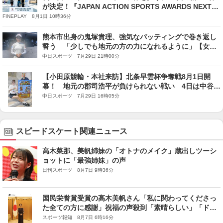
が決定！『JAPAN ACTION SPORTS AWARDS NEXT
GENERATION 2026』
FINEPLAY 8月1日 10時36分
熊本市出身の鬼塚貴理、強気なパッティングで巻き返し
誓う 「少しでも地元の方の力になれるように」【女子
ゴルフ】
中日スポーツ 7月29日 21時00分
【小田原競輪・本社来訪】北条早雲杯争奪戦8月1日開
幕！ 地元の郡司浩平が負けられない戦い 4日は中谷潤
人トークショーも
中日スポーツ 7月29日 16時05分
スピードスケート関連ニュース
高木菜那、美帆姉妹の「オトナのメイク」蔵出しツーシ
ョットに「最強姉妹」の声
日刊スポーツ 8月7日 9時36分
国民栄誉賞受賞の高木美帆さん「私に関わってくださっ
た全ての方に感謝」祝福の声殺到「素晴らしい」「ドレ
スとってもお似合い」
スポーツ報知 8月7日 6時16分