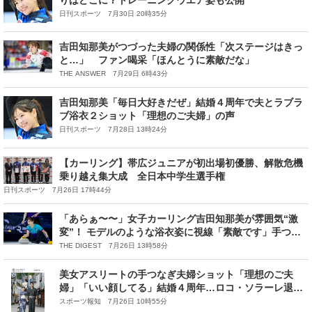
りはどこに？トレーニングウエア姿も公開
日刊スポーツ 7月30日 20時35分
吉田知那美がつづった夫婦の関係性「次ステージはきっ
と…」 ファン喝采「ほんとうに素敵だな」
THE ANSWER 7月29日 6時43分
吉田知那美「毎日大好きだぜ」結婚４周年で夫とラブラ
ブ浴衣２ショット「理想のご夫婦」の声
日刊スポーツ 7月28日 13時24分
【カーリング】帯広ジュニアが初出場初優勝、解散危機
乗り越え集大成 全日本中学生選手権
日刊スポーツ 7月26日 17時44分
「あらぁ〜〜」女子カーリング吉田知那美が雰囲気“激
変”！ モデルのような浴衣姿に視線「素敵です」手つな
ぎ夫婦ショットも
THE DIGEST 7月26日 13時58分
美女アスリートの手つなぎ夫婦ショット「理想のご夫
婦」「いい顔してる」結婚４周年…ロコ・ソラーレ退団
の吉田知那美
スポーツ報知 7月26日 10時55分