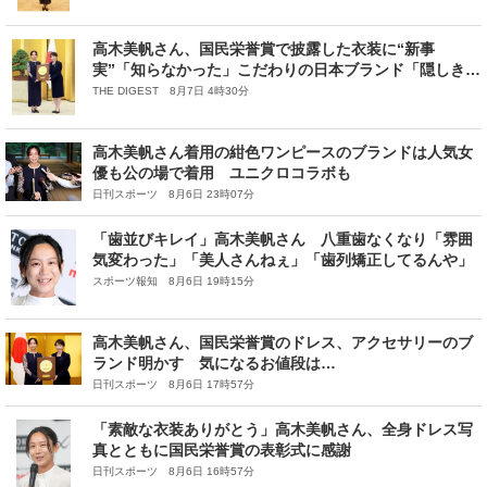
高木美帆さん、国民栄誉賞で披露した衣装に“新事
実”「知らなかった」こだわりの日本ブランド「隠しきれ
ない気品が…」
THE DIGEST 8月7日 4時30分
高木美帆さん着用の紺色ワンピースのブランドは人気女
優も公の場で着用 ユニクロコラボも
日刊スポーツ 8月6日 23時07分
「歯並びキレイ」高木美帆さん 八重歯なくなり「雰囲
気変わった」「美人さんねぇ」「歯列矯正してるんや」
スポーツ報知 8月6日 19時15分
高木美帆さん、国民栄誉賞のドレス、アクセサリーのブ
ランド明かす 気になるお値段は…
日刊スポーツ 8月6日 17時57分
「素敵な衣装ありがとう」高木美帆さん、全身ドレス写
真とともに国民栄誉賞の表彰式に感謝
日刊スポーツ 8月6日 16時57分