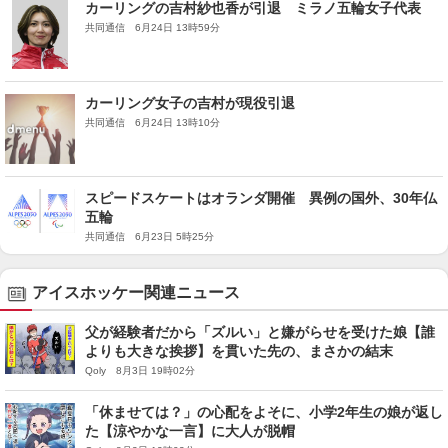
カーリングの吉村紗也香が引退 ミラノ五輪女子代表
共同通信 6月24日 13時59分
カーリング女子の吉村が現役引退
共同通信 6月24日 13時10分
スピードスケートはオランダ開催 異例の国外、30年仏
五輪
共同通信 6月23日 5時25分
アイスホッケー関連ニュース
父が経験者だから「ズルい」と嫌がらせを受けた娘【誰
よりも大きな挨拶】を貫いた先の、まさかの結末
Qoly 8月3日 19時02分
「休ませては？」の心配をよそに、小学2年生の娘が返し
た【涼やかな一言】に大人が脱帽