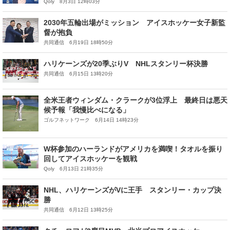
Qoly 8月3日 12時03分
2030年五輪出場がミッション アイスホッケー女子新監
督が抱負
共同通信 6月19日 18時50分
ハリケーンズが20季ぶりV NHLスタンリー杯決勝
共同通信 6月15日 13時20分
全米王者ウィンダム・クラークが3位浮上 最終日は悪天
候予報「我慢比べになる」
ゴルフネットワーク 6月14日 14時23分
W杯参加のハーランドがアメリカを満喫！タオルを振り
回してアイスホッケーを観戦
Qoly 6月13日 21時35分
NHL、ハリケーンズがVに王手 スタンリー・カップ決
勝
共同通信 6月12日 13時25分