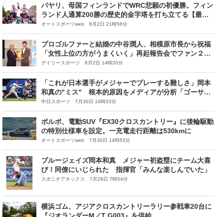
パヤリ、母国フィンランドでWRC悲願の初優勝。フィン
ランド人通算200勝の歴史的金字塔を打ち立てる【最終
日レポート】
オートスポーツweb 8月2日 21時56分
プロゴルファーと結婚の中谷潤人、相模原市長から祝福
「女性上位の方がうまくいく」再起報告会でファン２５
０人からも祝福で感謝「幸せを持ってファイトに」
デイリースポーツ 8月2日 14時20分
「これが日本選手がメジャーでプレーする難しさ」岡本
和真の"ミス" 根本的原因をメディアが分析「ゴーサイ
ンが出る状況とは思えません」
中日スポーツ 7月30日 16時33分
ボルボ、電動SUV『EX30クロスカントリー』に後輪駆動
の特別仕様車を設定。一充電走行距離は530kmに
オートスポーツweb 7月30日 14時53分
ブルージェイズ岡本和真 メジャー初盗塁にチーム大喜
び！同僚にいじられた 指揮官「みんな楽しんでいた」
スポニチアネックス 7月29日 7時54分
横浜ゴム、アジアクロスカントリーラリー参戦車20台に
『ジオランダーM／T G003』を供給