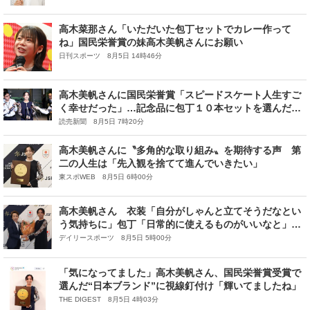
高木菜那さん「いただいた包丁セットでカレー作って
ね」国民栄誉賞の妹高木美帆さんにお願い
日刊スポーツ 8月5日 14時46分
高木美帆さんに国民栄誉賞「スピードスケート人生すご
く幸せだった」…記念品に包丁１０本セットを選んだ理
由
読売新聞 8月5日 7時20分
高木美帆さんに〝多角的な取り組み〟を期待する声 第
二の人生は「先入観を捨てて進んでいきたい」
東スポWEB 8月5日 6時00分
高木美帆さん 衣装「自分がしゃんと立てそうだなとい
う気持ちに」包丁「日常的に使えるものがいいなと」
【一問一答】
デイリースポーツ 8月5日 5時00分
「気になってました」高木美帆さん、国民栄誉賞受賞で
選んだ“日本ブランド”に視線釘付け「輝いてましたね」
THE DIGEST 8月5日 4時03分