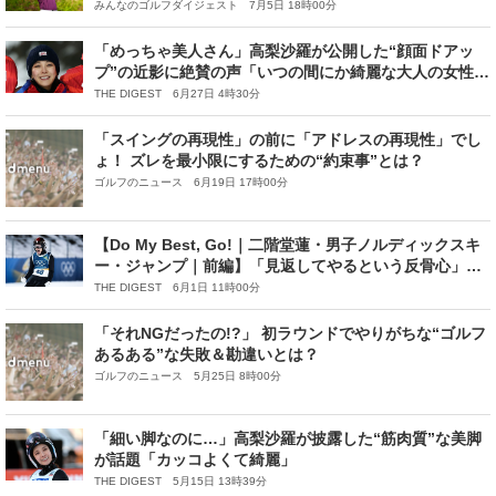
子ツアー次世代スター列伝#42】
みんなのゴルフダイジェスト 7月5日 18時00分
「めっちゃ美人さん」高梨沙羅が公開した“顔面ドアッ
プ”の近影に絶賛の声「いつの間にか綺麗な大人の女性
に…」
THE DIGEST 6月27日 4時30分
「スイングの再現性」の前に「アドレスの再現性」でし
ょ！ ズレを最小限にするための“約束事”とは？
ゴルフのニュース 6月19日 17時00分
【Do My Best, Go!｜二階堂蓮・男子ノルディックスキ
ー・ジャンプ｜前編】「見返してやるという反骨心」
――挫折を越えて掴んだジャンパーとしての道
THE DIGEST 6月1日 11時00分
「それNGだったの!?」 初ラウンドでやりがちな“ゴルフ
あるある”な失敗＆勘違いとは？
ゴルフのニュース 5月25日 8時00分
「細い脚なのに…」高梨沙羅が披露した“筋肉質”な美脚
が話題「カッコよくて綺麗」
THE DIGEST 5月15日 13時39分