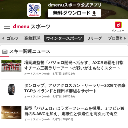
dメニュー
B
ゴルフ
高校野球
ウインタースポーツ
Jリーグ
プロ野球（
スキー関連ニュース
増岡総監督「パジェロ開発へ活かす」AXCR連覇を目指
すチーム三菱ラリーアートの戦いがまもなくスタート
オートスポーツweb 8月7日 18時21分
ダンロップ、アジアクロスカントリーラリー2026で強豪
TGRタイランドと鎌田卓麻組をサポート
オートスポーツweb 8月7日 16時53分
新型『パジェロ』はラダーフレームを採用。ミツビシ独
自のS-AWCを加え、走破性と快適性を高次元で両立
オートスポーツweb 8月7日 7時05分