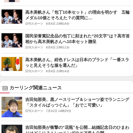
高木美帆さん「包丁10本セット」の理由を明かす 五輪
メダル10個とそろえた？の質問に…
日刊スポーツ 8月4日 23時16分
国民栄誉賞記念品の包丁に刻まれた“20文字”は？高市首
相から高木美帆さんへ10本セット贈呈
日刊スポーツ 8月4日 23時11分
高木美帆さん、紺色ドレスは日本のブランド「一番スラ
ッと見えそうな服を選んだ」
日刊スポーツ 8月4日 22時14分
カーリング関連ニュース
吉田知那美、黒ノースリーブ＆ショーツ姿でランニング
「スタイルばっつぐん」「おでこ可愛い」
日刊スポーツ 7月31日 14時25分
吉田知那美が衝撃の“花瓶”を公開…結婚記念日のひまわ