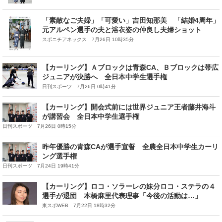
「素敵なご夫婦」「可愛い」吉田知那美 「結婚4周年」
元アルペン選手の夫と浴衣姿の仲良し夫婦ショット
スポニチアネックス 7月26日 10時35分
【カーリング】Ａブロックは青森CA、Ｂブロックは帯広
ジュニアが決勝へ 全日本中学生選手権
日刊スポーツ 7月26日 0時41分
【カーリング】開会式前には世界ジュニア王者藤井海斗
が講習会 全日本中学生選手権
日刊スポーツ 7月26日 0時15分
昨年優勝の青森CAが選手宣誓 全農全日本中学生カーリ
ング選手権
日刊スポーツ 7月24日 19時41分
【カーリング】ロコ・ソラーレの妹分ロコ・ステラの４
選手が退団 本橋麻里代表理事「今後の活動は…」
東スポWEB 7月22日 18時32分