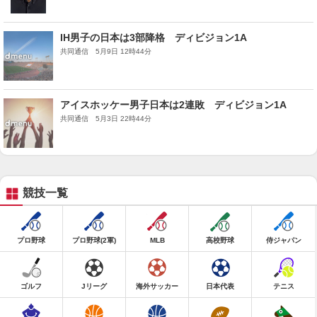
IH男子の日本は3部降格 ディビジョン1A
共同通信 5月9日 12時44分
アイスホッケー男子日本は2連敗 ディビジョン1A
共同通信 5月3日 22時44分
競技一覧
プロ野球
プロ野球(2軍)
MLB
高校野球
侍ジャパン
ゴルフ
Jリーグ
海外サッカー
日本代表
テニス