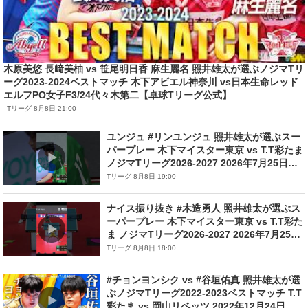
木原美悠 長﨑美柚 vs 笹尾明日香 麻生麗名 照井雄太が選ぶノジマTリ
ーグ2023-2024ベストマッチ 木下アビエル神奈川 vs日本生命レッド
エルフPO女子F3/24代々木第二【卓球Tリーグ公式】
Tリーグ 8月8日 21:00
ユンジュ #リンユンジュ 照井雄太が選ぶスー
パープレー 木下マイスター東京 vs T.T彩たま
ノジマTリーグ2026-2027 2026年7月25日
(土)新竹県立体育館 台湾【卓球 Tリーグ公
Tリーグ 8月8日 19:00
式】
ナイス振り抜き #木造勇人 照井雄太が選ぶス
ーパープレー 木下マイスター東京 vs T.T彩た
ま ノジマTリーグ2026-2027 2026年7月25日
(土)新竹県立体育館 台湾【卓球 Tリーグ公
Tリーグ 8月8日 18:00
式】
#チョンヨンシク vs #谷垣佑真 照井雄太が選
ぶノジマTリーグ2022-2023ベストマッチ T.T
彩たま vs 岡山リベッツ 2022年12月24日 和