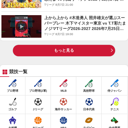
光市民文化センター【卓球 Tリーグ公式】
Tリーグ 8月7日 21:00
上から上から #木造勇人 照井雄太が選ぶスー
パープレー 木下マイスター東京 vs T.T彩たま
ノジマTリーグ2026-2027 2026年7月25日
(土)新竹県立体育館 台湾【卓球 Tリーグ公
Tリーグ 8月7日 19:00
式】
もっと見る
競技一覧
プロ野球
プロ野球(2軍)
MLB
高校野球
侍ジャパン
ゴルフ
Jリーグ
海外サッカー
日本代表
テニス
大相撲
Bリーグ
NBA
ラグビー
中央競馬