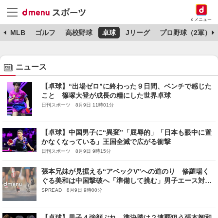
dメニュー
球
MLB
ゴルフ
高校野球
卓球
Jリーグ
プロ野球（2軍）
ニュース
【卓球】“出場ゼロ”に終わった９日間、ベンチで感じた
こと 篠塚大登が成長の糧にした世界卓球
日刊スポーツ 8月9日 11時01分
【卓球】中国男子に“異変”「屈辱的」「日本も眼中に置
かなくなっている」王国全滅で広がる衝撃
日刊スポーツ 8月9日 9時15分
張本兄妹が見据える“アベックV”への道のり 修羅場く
ぐる美和は中国撃破へ「準備して挑む」男子エース対決
の智和は「そのままいくだけ」【WTTチャンピオンズ横
SPREAD 8月9日 9時00分
浜2026】
【卓球】男子４強顔ぶれ 準決勝は２連覇狙う張本智和