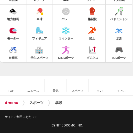
地方競馬
卓球
バレー
格闘技
バドミントン
モーター
フィギュア
ウィンター
陸上
水泳
自転車
学生スポーツ
Doスポーツ
ビジネス
eスポーツ
TOP
ニュース
天気
スポーツ
占い
すべて
スポーツ
卓球
サイトご利用にあたって
(C) NTT DOCOMO, INC.