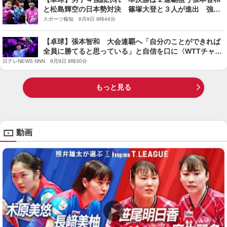
と松島輝空の日本勢対決 篠塚大登と３人が進出 強
国・中国勢は１６強で全滅…ＷＴＴチャンピオンズ横浜
スポーツ報知 8月9日 8時44分
【卓球】張本智和 大会連覇へ「自分のことができれば
全員に勝てると思っている」と自信を口に〈WTTチャン
ピオンズ横浜〉
日テレNEWS NNN 8月9日 8時30分
もっと見る
動画