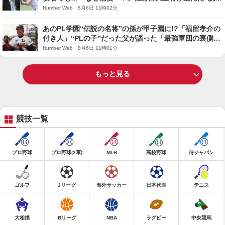
サラブレッドの道”と「家族LINE」秘話
Number Web 8月6日 11時02分
あのPL学園“伝説の名将”の孫が甲子園に!?「福留孝介の
付き人」“PLの子”だった父が語った「最強軍団の裏側」
と「親子3代で目指す甲子園」
Number Web 8月6日 11時01分
もっと見る
競技一覧
プロ野球
プロ野球(2軍)
MLB
高校野球
侍ジャパン
ゴルフ
Jリーグ
海外サッカー
日本代表
テニス
大相撲
Bリーグ
NBA
ラグビー
中央競馬