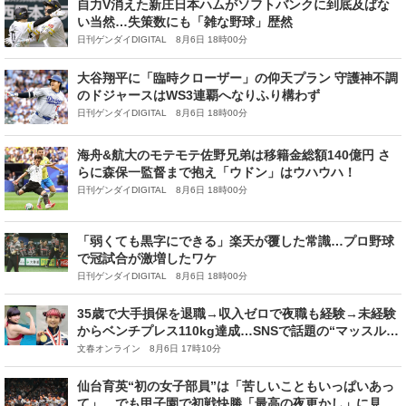
自力V消えた新庄日本ハムがソフトバンクに到底及ばな
い当然…失策数にも「雑な野球」歴然
日刊ゲンダイDIGITAL 8月6日 18時00分
大谷翔平に「臨時クローザー」の仰天プラン 守護神不調
のドジャースはWS3連覇へなりふり構わず
日刊ゲンダイDIGITAL 8月6日 18時00分
海舟&航大のモテモテ佐野兄弟は移籍金総額140億円 さ
らに森保一監督まで抱え「ウドン」はウハウハ！
日刊ゲンダイDIGITAL 8月6日 18時00分
「弱くても黒字にできる」楽天が覆した常識…プロ野球
で冠試合が激増したワケ
日刊ゲンダイDIGITAL 8月6日 18時00分
35歳で大手損保を退職→収入ゼロで夜職も経験→未経験
からベンチプレス110kg達成…SNSで話題の“マッスルフ
ルート奏者”が「まさかの世界金」を掴むまで
文春オンライン 8月6日 17時10分
仙台育英“初の女子部員”は「苦しいこともいっぱいあっ
て」…でも甲子園で初戦快勝「最高の夜更かし」に見