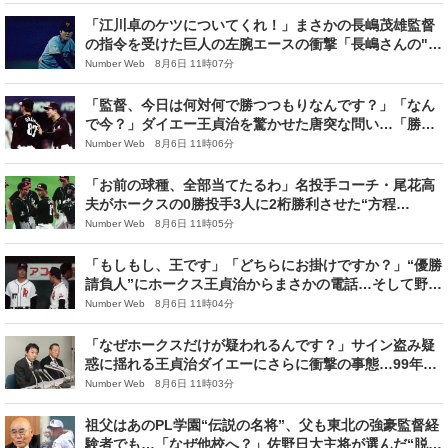
「江川卓のケツについてくれ！」まさかの長嶋茂雄監督
の指令を受けた巨人の左腕エースの衝撃「長嶋さんの"巨
人のエース"のイメージは…」
Number Web 8月6日 11時07分
「監督、今日は何対何で勝つつもりなんです？」「なん
で今？」ダイエー王貞治を驚かせた唐突な問い…「勝つ
シナリオは7割決めておく」意味とは？
Number Web 8月6日 11時06分
「お前の球種、全部当てたるわ」名投手コーチ・尾花高
夫がホークスの0勝投手3人に2桁勝利させた“方程
式”「考え方次第で二流も一流になれる」
Number Web 8月6日 11時05分
「もしもし、王です」「どちらにお掛けですか？」“優勝
請負人”にホークス王貞治からまさかの電話…そして野村
克也が「考え直せ！」と言ったワケ
Number Web 8月6日 11時04分
「なぜホークスだけが疑われるんです？」サイン盗み疑
惑に揺れる王貞治ダイエーにさらに衝撃の事態…99年
「あの男」の急死からなぜ優勝できた？
Number Web 8月6日 11時03分
祖父はあのPL学園“伝説の名将”、父も東北の強豪監督経
験者でも…「なぜ他校へ？」佐野日大主将が選んだ“脱・