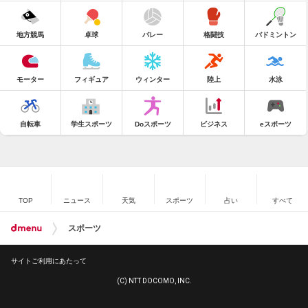
地方競馬
卓球
バレー
格闘技
バドミントン
モーター
フィギュア
ウィンター
陸上
水泳
自転車
学生スポーツ
Doスポーツ
ビジネス
eスポーツ
TOP
ニュース
天気
スポーツ
占い
すべて
スポーツ
サイトご利用にあたって
(C) NTT DOCOMO, INC.