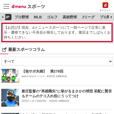
dメニュー
TOP
プロ野球
MLB
ゴルフ
高校野球
Jリーグ
プロ野球
【お詫び】現在、dメニュースポーツにて一部ページで正常に表
示・遷移できない不具合が発生しております。復旧までしばらくお
待ちください。
最新スポーツコラム
【他サポ夫婦】 第278回
webスポルティーバ 8月6日 18時40分
新庄監督の“再就職先”に挙がるまさかの球団 采配に賛否
もチームのテコ入れ役にうってつけ
日刊ゲンダイDIGITAL 8月6日 18時00分