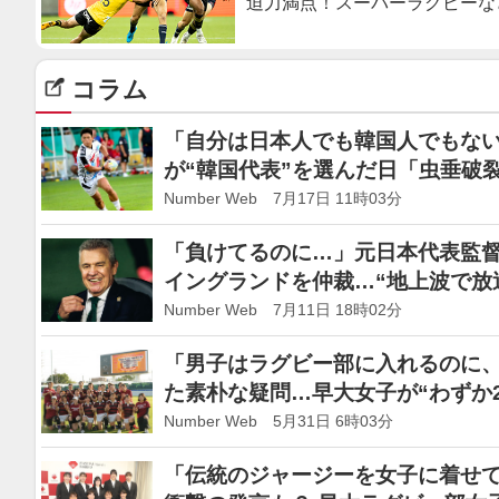
迫力満点！スーパーラグビーな
コラム
「自分は日本人でも韓国人でもない
が“韓国代表”を選んだ日「虫垂破
夢を遠ざけた“痛みへの耐性”
Number Web 7月17日 11時03分
「負けてるのに…」元日本代表監督
イングランドを仲裁…“地上波で放
はケインにスゴい剣幕で」
Number Web 7月11日 18時02分
「男子はラグビー部に入れるのに
た素朴な疑問…早大女子が“わずか
の軌跡”を振り返る
Number Web 5月31日 6時03分
「伝統のジャージーを女子に着せ