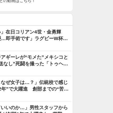
どの動画はこちら！
」在日コリアン4世・金勇輝
裂…即手術です」ラグビーW杯の
アギーレが“モメた”メキシコと
送なし”死闘を撮った「トゥヘル
、なぜ女子は…？」伝統校で感じ
2年”で大躍進 創部までの“苦難
ていいのか…」男性スタッフから