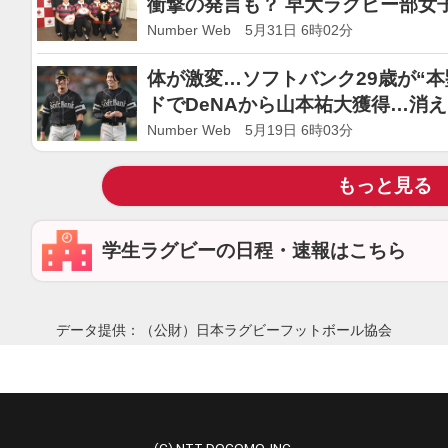
衝撃の発言も？ 早大ラグビー部女
続いた「創設までのリアル」
Number Web 5月31日 6時02分
体が激変…ソフトバンク29歳が“本
ドでDeNAから山本祐大獲得…消
「やるべきではない」
Number Web 5月19日 6時03分
もっと見る
学生ラグビーの日程・速報はこちら
データ提供：（公財）日本ラグビーフットボール協会