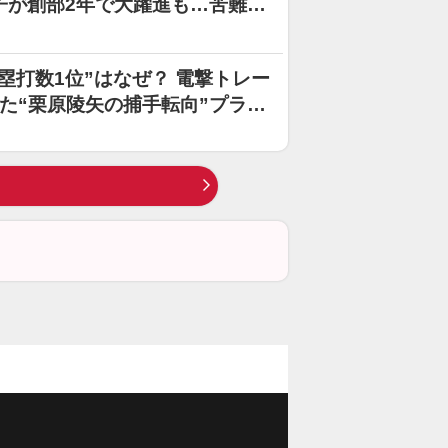
子が創部2年で大躍進も…苦難が
塁打数1位”はなぜ？ 電撃トレー
えた“栗原陵矢の捕手転向”プラン