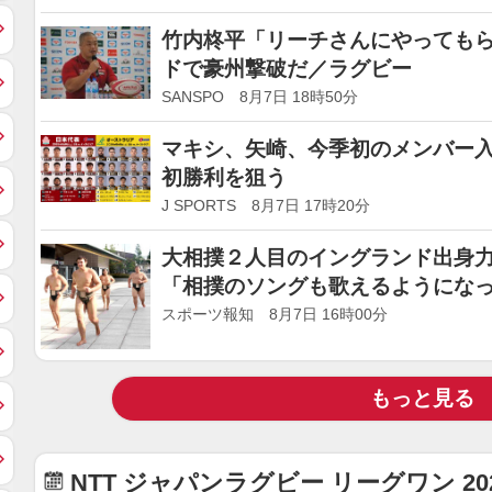
竹内柊平「リーチさんにやっても
ドで豪州撃破だ／ラグビー
SANSPO 8月7日 18時50分
マキシ、矢崎、今季初のメンバー入
初勝利を狙う
J SPORTS 8月7日 17時20分
大相撲２人目のイングランド出身
「相撲のソングも歌えるようにな
スポーツ報知 8月7日 16時00分
もっと見る
NTT ジャパンラグビー リーグワン 20