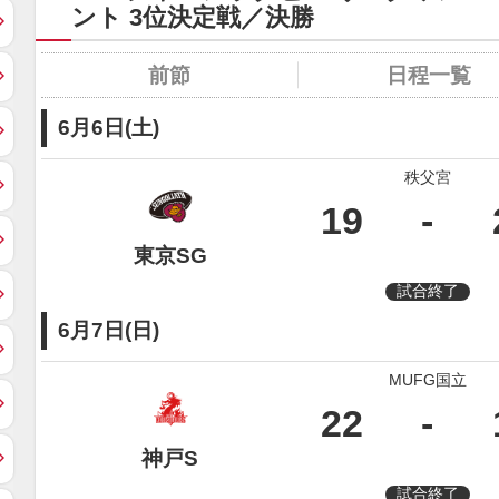
ント 3位決定戦／決勝
前節
日程一覧
6月6日(土)
秩父宮
19
-
東京SG
試合終了
6月7日(日)
MUFG国立
22
-
神戸S
試合終了