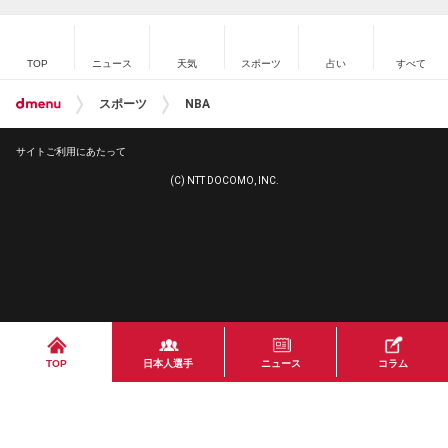
TOP
ニュース
天気
スポーツ
占い
すべて
スポーツ
NBA
サイトご利用にあたって
(C) NTT DOCOMO, INC.
TOP
日本人選手
ニュース
コラム
速報中
速報中
プロ野球
MLB
ゴルフ
高校野球
NBA