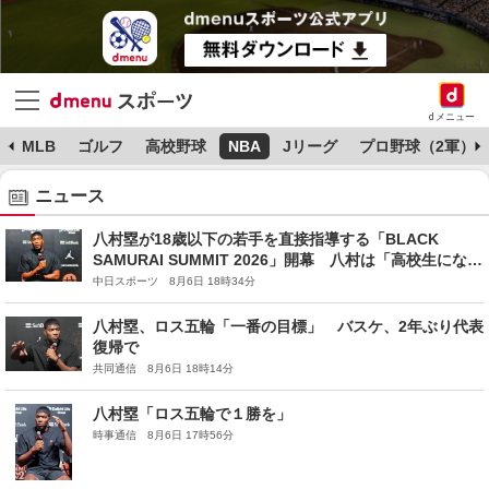
dメニュー
MLB
ゴルフ
高校野球
NBA
Jリーグ
プロ野球（2軍）
ニュース
八村塁が18歳以下の若手を直接指導する「BLACK
SAMURAI SUMMIT 2026」開幕 八村は「高校生になっ
た気持ちで設定」のプログラムに自信
中日スポーツ 8月6日 18時34分
八村塁、ロス五輪「一番の目標」 バスケ、2年ぶり代表
復帰で
共同通信 8月6日 18時14分
八村塁「ロス五輪で１勝を」
時事通信 8月6日 17時56分