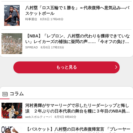
八村塁「ロス五輪で１勝を」＝代表復帰へ意気込み―バ
スケットボール
時事通信 8月6日 17時48分
【NBA】「レブロン、八村塁の代わりを獲得できていな
い」レイカーズの補強に疑問の声……「今オフの負け
組」という指摘も
SPREAD 8月6日 17時33分
もっと見る
コラム
河村勇輝がサマーリーグで示したリーダーシップと悔し
涙 ２年ぶりの日本代表の舞台を糧に３年目のNBA挑戦
は続く
webスポルティーバ 8月5日 6時40分
【バスケット】八村塁の日本代表復帰宣言 「プレーヤー