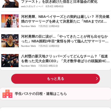
ファースト」を説き続けた信念と日本協会の変化
webスポルティーバ 8月4日 6時40分
河村勇輝、NBAペイサーズとの契約は厳しい？ 不完全燃
焼のサマーリーグを終えて決意新たに「NBAまでの2カ
月間、ここ数年で一番きつい夏にします」
Number Web 7月25日 11時04分
河村勇輝の目に涙が…「やってきたことが何も出せなか
った」NBA挑戦3年目“覚悟を持って臨んだサマーリー
グ”で痛感「NBA本契約をつかむための課題」
Number Web 7月25日 11時03分
八村塁の新天地クリッパーズってどんなチーム？「低迷
を救った元大企業CEO」「天才数学者ばりの頭脳派HC」
給料は下がるも、“NBA第3章”にそろう好条件
Number Web 7月23日 6時21分
もっと見る
学生バスケの日程・速報はこちら