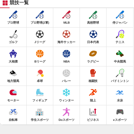
競技一覧
プロ野球
プロ野球(2軍)
MLB
高校野球
侍ジャパン
ゴルフ
Jリーグ
海外サッカー
日本代表
テニス
大相撲
Bリーグ
NBA
ラグビー
中央競馬
地方競馬
卓球
バレー
格闘技
バドミントン
モーター
フィギュア
ウィンター
陸上
水泳
自転車
学生スポーツ
Doスポーツ
ビジネス
eスポーツ