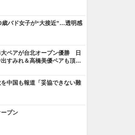
0歳バド女子が“大接近”…透明感
勇大ペアが台北オープン優勝 日
中出すみれ＆高橋美優ペアも頂点
散を中国も報道「妥協できない難
オープン