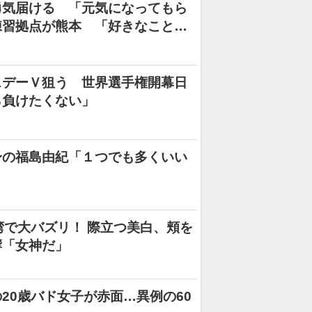
勇気届ける 「元気になってもら
練習拠点が熊本 「好きなことが
スデーＶ狙う 世界選手権開幕日
ら負けたくない」
身の福島由紀「１つでも多くいい
湾で大バズリ！ 際立つ美白、頬を
響「女神だ」
20歳バド女子が赤面…異例の60