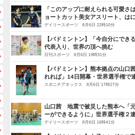
「このアップに耐えられる可愛さ
ョートカット美女アスリート、は
「これやばいな、かわいすぎる」
デイリースポーツ 8月6日 22時10分
【バドミントン】「今自分にでき
代表入り、世界の頂へ挑む
日刊スポーツ 8月6日 19時31分
【バドミントン】熊本拠点の山口
れれば」14日開幕・世界選手権で
スポニチアネックス 8月6日 17時27分
山口茜 地震で被災した熊本へ「
ーができるように」世界選手権２
デイリースポーツ 8月6日 16時41分