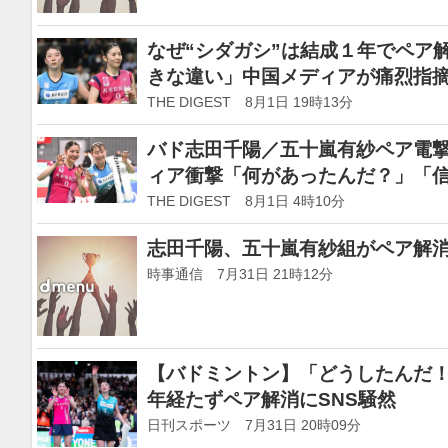
なぜ“シダガシ”は結成１年でペア
きな違い」中国メディアが痛烈指
けでは…」
THE DIGEST 8月1日 19時13分
バド志田千陽／五十嵐有紗ペア電
ィア衝撃「何があったんだ？」「信じ
THE DIGEST 8月1日 4時10分
志田千陽、五十嵐有紗組がペア解
時事通信 7月31日 21時12分
【バドミントン】「どうしたんだ
年経たずペア解消にSNS騒然
日刊スポーツ 7月31日 20時09分