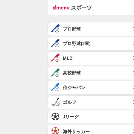
プロ野球
プロ野球(2軍)
MLB
高校野球
侍ジャパン
ゴルフ
Jリーグ
海外サッカー