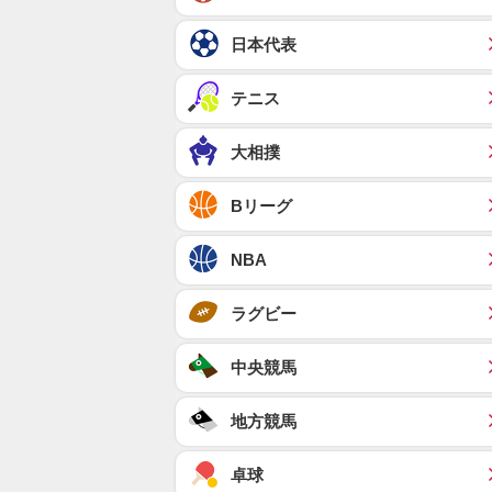
日本代表
テニス
大相撲
Bリーグ
NBA
ラグビー
中央競馬
地方競馬
卓球