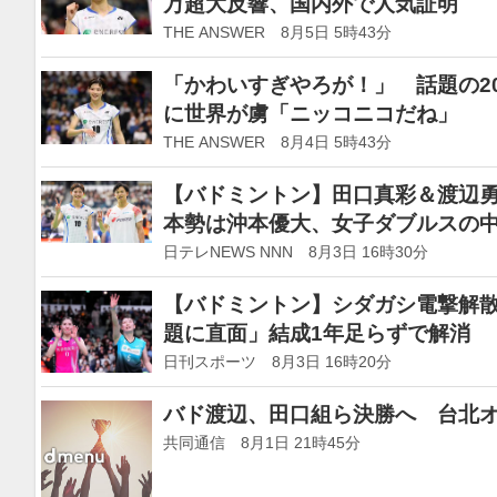
万超大反響、国内外で人気証明
THE ANSWER 8月5日 5時43分
「かわいすぎやろが！」 話題の2
に世界が虜「ニッコニコだね」
THE ANSWER 8月4日 5時43分
【バドミントン】田口真彩＆渡辺
本勢は沖本優大、女子ダブルスの
に立つ
日テレNEWS NNN 8月3日 16時30分
【バドミントン】シダガシ電撃解
題に直面」結成1年足らずで解消
日刊スポーツ 8月3日 16時20分
バド渡辺、田口組ら決勝へ 台北
共同通信 8月1日 21時45分