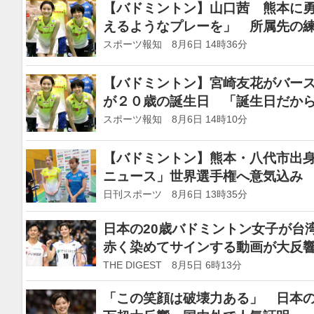
【バドミントン】山口茜 熊本に
えるようなプレーを」 所属先の
できることは当たり前じゃない」
スポーツ報知 8月6日 14時36分
【バドミントン】宮崎友花がバー
が２０歳の誕生日 「誕生日だか
スポーツ報知 8月6日 14時10分
【バドミントン】熊本・八代市出
ニュース」世界選手権へ意気込み
日刊スポーツ 8月6日 13時35分
日本の20歳バドミントン女子が台
赤く染めてサインする動画が大反
THE DIGEST 8月5日 6時13分
「この笑顔は破壊力ある」 日本の