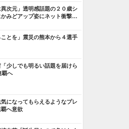
は異次元」透明感話題の２０歳シ
にかみどアップ姿にネット衝撃
「顔ちっちゃ」
ることを」震災の熊本から４選手
茜「少しでも明るい話題を届けら
連覇へ
元気になってもらえるようなプレ
連覇へ意欲