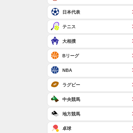
日本代表
テニス
大相撲
Bリーグ
NBA
ラグビー
中央競馬
地方競馬
卓球