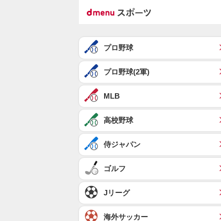
プロ野球
プロ野球(2軍)
MLB
高校野球
侍ジャパン
ゴルフ
Jリーグ
海外サッカー