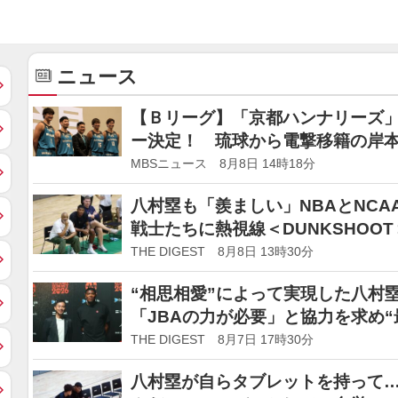
ニュース
【Ｂリーグ】「京都ハンナリーズ」
ー決定！ 琉球から電撃移籍の岸本
で日本一を目指す”」
MBSニュース 8月8日 14時18分
八村塁も「羨ましい」NBAとNC
戦士たちに熱視線＜DUNKSHOOT
THE DIGEST 8月8日 13時30分
“相思相愛”によって実現した八村
「JBAの力が必要」と協力を求め
DUNKSHOOT＞
THE DIGEST 8月7日 17時30分
八村塁が自らタブレットを持って…