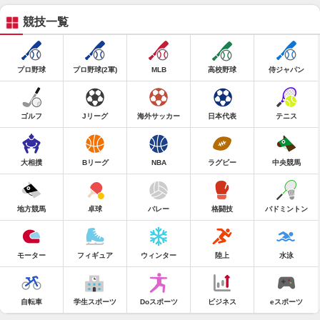
競技一覧
プロ野球
プロ野球(2軍)
MLB
高校野球
侍ジャパン
ゴルフ
Jリーグ
海外サッカー
日本代表
テニス
大相撲
Bリーグ
NBA
ラグビー
中央競馬
地方競馬
卓球
バレー
格闘技
バドミントン
モーター
フィギュア
ウィンター
陸上
水泳
自転車
学生スポーツ
Doスポーツ
ビジネス
eスポーツ