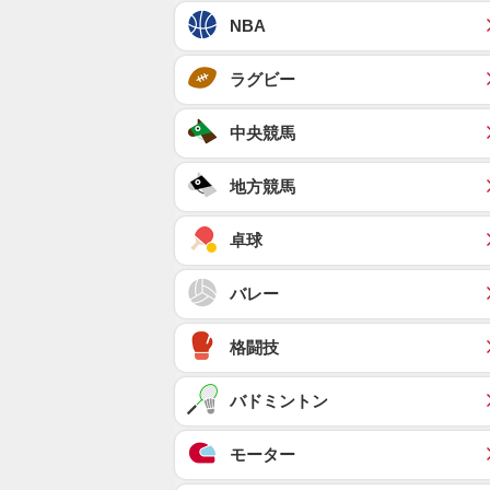
NBA
ラグビー
中央競馬
地方競馬
卓球
バレー
格闘技
バドミントン
モーター