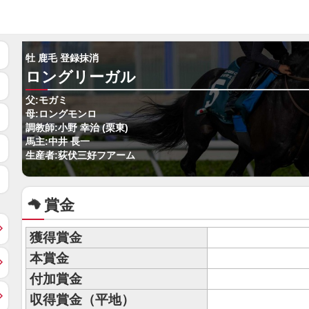
牡 鹿毛 登録抹消
ロングリーガル
父:モガミ
母:ロングモンロ
調教師:小野 幸治 (栗東)
馬主:中井 長一
生産者:荻伏三好フアーム
賞金
獲得賞金
本賞金
付加賞金
収得賞金（平地）