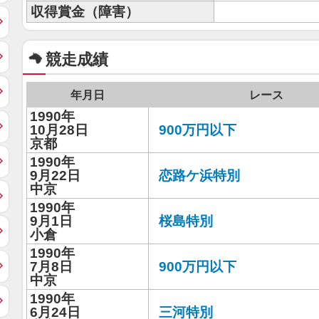
収得賞金（障害）
競走成績
年月日
レース
1990年
10月28日
900万円以下
京都
1990年
9月22日
恋路ケ浜特別
中京
1990年
9月1日
桜島特別
小倉
1990年
7月8日
900万円以下
中京
1990年
6月24日
三河特別