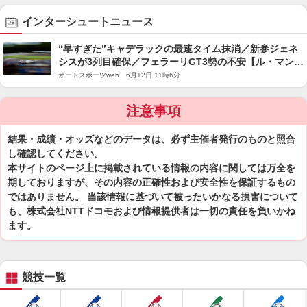
インターシュートニュース
“早すぎた”キャデラックの最速タイム抹消／新参ジェネ
シスが3列目確保／フェラーリGT3勢の不安【ル・マン木
曜日Topics】
オートスポーツweb 6月12日 11時6分
注意事項
結果・成績・オッズなどのデータは、必ず主催者発行のものと照合
し確認してください。
本サイトのページ上に掲載されている情報の内容に関しては万全を
期しておりますが、その内容の正確性および安全性を保証するもの
ではありません。 当該情報に基づいて被ったいかなる損害について
も、株式会社NTTドコモおよび情報提供者は一切の責任を負いかね
ます。
競技一覧