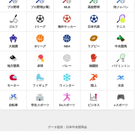
プロ野球
プロ野球(2軍)
MLB
高校野球
侍ジャパン
ゴルフ
Jリーグ
海外サッカー
日本代表
テニス
大相撲
Bリーグ
NBA
ラグビー
中央競馬
地方競馬
卓球
バレー
格闘技
バドミントン
モーター
フィギュア
ウィンター
陸上
水泳
自転車
学生スポーツ
Doスポーツ
ビジネス
eスポーツ
データ提供：日本中央競馬会