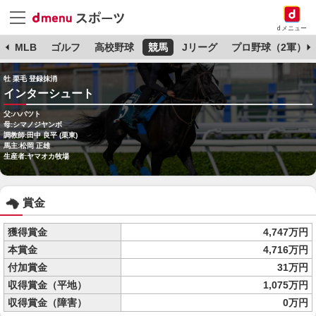
dメニュー
球
MLB
ゴルフ
高校野球
競馬
Jリーグ
プロ野球（2軍）
牡 栗毛 登録抹消
インターシュート
父:ハバツト
母:シマノジヤンボ
調教師:田中 良平 (栗東)
馬主:松岡 正雄
生産者:ヤマオカ牧場
賞金
獲得賞金
4,747万円
本賞金
4,716万円
付加賞金
31万円
収得賞金（平地）
1,075万円
収得賞金（障害）
0万円