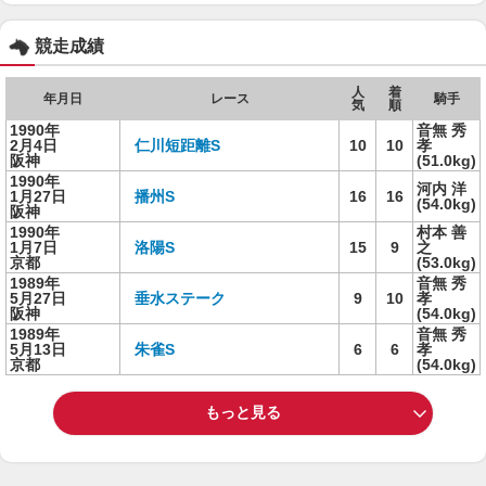
競走成績
人
着
年月日
レース
騎手
気
順
1990年
音無 秀
2月4日
仁川短距離S
10
10
孝
阪神
(51.0kg)
1990年
河内 洋
1月27日
播州S
16
16
(54.0kg)
阪神
1990年
村本 善
1月7日
洛陽S
15
9
之
京都
(53.0kg)
1989年
音無 秀
5月27日
垂水ステーク
9
10
孝
阪神
(54.0kg)
1989年
音無 秀
5月13日
朱雀S
6
6
孝
京都
(54.0kg)
もっと見る