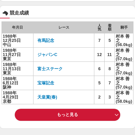
競走成績
人
着
年月日
レース
騎手
気
順
1988年
村本 善
12月25日
有馬記念
7
5
之
中山
(56.0kg)
1988年
村本 善
11月27日
ジャパンC
12
11
之
東京
(57.0kg)
1988年
村本 善
11月13日
富士ステーク
6
8
之
東京
(57.0kg)
1988年
村本 善
6月12日
宝塚記念
5
7
之
阪神
(57.0kg)
1988年
村本 善
4月29日
天皇賞(春)
2
3
之
京都
(58.0kg)
もっと見る