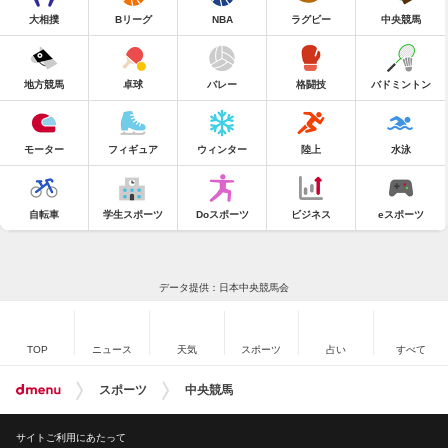
大相撲
Bリーグ
NBA
ラグビー
中央競馬
地方競馬
卓球
バレー
格闘技
バドミントン
モーター
フィギュア
ウィンター
陸上
水泳
自転車
学生スポーツ
Doスポーツ
ビジネス
eスポーツ
データ提供：日本中央競馬会
TOP
ニュース
天気
スポーツ
占い
すべて
スポーツ
中央競馬
サイトご利用にあたって