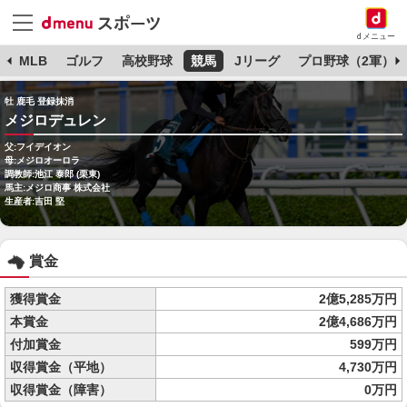
dメニュー
球
MLB
ゴルフ
高校野球
競馬
Jリーグ
プロ野球（2軍）
牡 鹿毛 登録抹消
メジロデュレン
父:フイデイオン
母:メジロオーロラ
調教師:池江 泰郎 (栗東)
馬主:メジロ商事 株式会社
生産者:吉田 堅
賞金
獲得賞金
2億5,285万円
本賞金
2億4,686万円
付加賞金
599万円
収得賞金（平地）
4,730万円
収得賞金（障害）
0万円