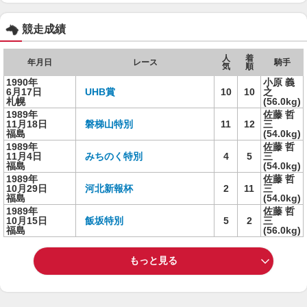
競走成績
人
着
年月日
レース
騎手
気
順
1990年
小原 義
6月17日
UHB賞
10
10
之
札幌
(56.0kg)
1989年
佐藤 哲
11月18日
磐梯山特別
11
12
三
福島
(54.0kg)
1989年
佐藤 哲
11月4日
みちのく特別
4
5
三
福島
(54.0kg)
1989年
佐藤 哲
10月29日
河北新報杯
2
11
三
福島
(54.0kg)
1989年
佐藤 哲
10月15日
飯坂特別
5
2
三
福島
(56.0kg)
もっと見る