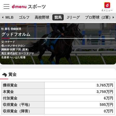
dメニュー
球
MLB
ゴルフ
高校野球
競馬
Jリーグ
プロ野球（2軍）
牡 栗毛 登録抹消
グッドフオルム
父:マナード
母:ハマノサイクロン
調教師:吉岡 八郎 (栗東)
馬主:株式会社 ホースタジマ
生産者:へいはた牧場
賞金
獲得賞金
3,765万円
本賞金
3,759万円
付加賞金
6万円
収得賞金（平地）
595万円
収得賞金（障害）
0万円