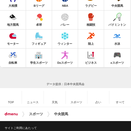
大相撲
Bリーグ
NBA
ラグビー
中央競馬
地方競馬
卓球
バレー
格闘技
バドミントン
モーター
フィギュア
ウィンター
陸上
水泳
自転車
学生スポーツ
Doスポーツ
ビジネス
eスポーツ
データ提供：日本中央競馬会
TOP
ニュース
天気
スポーツ
占い
すべて
スポーツ
中央競馬
サイトご利用にあたって