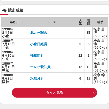
競走成績
人
着
年月日
レース
騎手
気
順
1990年
松永 昌
8月5日
北九州記念
-
取
博
小倉
(56.0kg)
1990年
松永 昌
7月15日
小倉日経賞
5
5
博
小倉
(55.0kg)
1990年
松永 昌
6月30日
桶狭間S
12
2
博
中京
(56.0kg)
1990年
松永 昌
6月16日
テレビ愛知賞
12
10
博
中京
(56.0kg)
1990年
松永 幹
6月2日
水無月S
6
13
夫
阪神
(56.0kg)
もっと見る