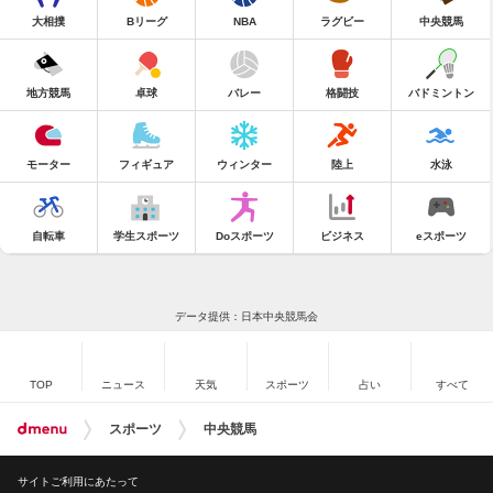
大相撲
Bリーグ
NBA
ラグビー
中央競馬
地方競馬
卓球
バレー
格闘技
バドミントン
モーター
フィギュア
ウィンター
陸上
水泳
自転車
学生スポーツ
Doスポーツ
ビジネス
eスポーツ
データ提供：日本中央競馬会
TOP
ニュース
天気
スポーツ
占い
すべて
スポーツ
中央競馬
サイトご利用にあたって