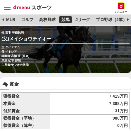
dメニュー
球
MLB
ゴルフ
高校野球
競馬
Jリーグ
プロ野球（2軍）
牡 栗毛 登録抹消
(父)メイショウテイオー
父:タイテエム
母:ペトレア
調教師:高橋 直 (栗東)
馬主:松本 好雄
生産者:ヤマオカ牧場
賞金
獲得賞金
7,419万円
本賞金
7,388万円
付加賞金
31万円
収得賞金（平地）
980万円
収得賞金（障害）
0万円