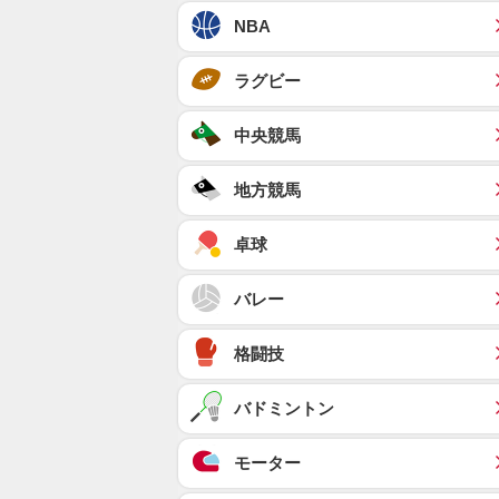
NBA
ラグビー
中央競馬
地方競馬
卓球
バレー
格闘技
バドミントン
モーター