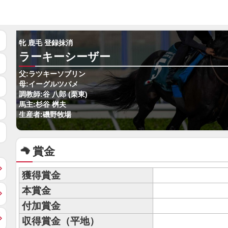
牝 鹿毛 登録抹消
ラーキーシーザー
父:ラツキーソブリン
母:イーグルツバメ
調教師:谷 八郎 (栗東)
馬主:杉谷 桝夫
生産者:磯野牧場
賞金
獲得賞金
本賞金
付加賞金
収得賞金（平地）