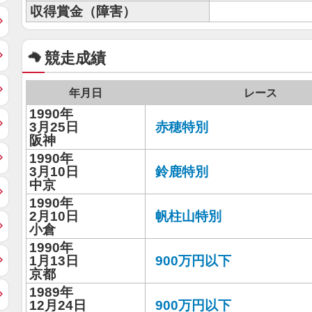
収得賞金（障害）
競走成績
年月日
レース
1990年
3月25日
赤穂特別
阪神
1990年
3月10日
鈴鹿特別
中京
1990年
2月10日
帆柱山特別
小倉
1990年
1月13日
900万円以下
京都
1989年
12月24日
900万円以下