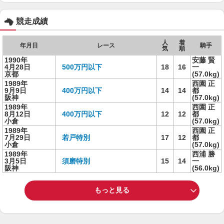
競走成績
人
着
年月日
レース
騎手
気
順
1990年
安藤 賢
4月28日
500万円以下
18
16
一
京都
(57.0kg)
1989年
西園 正
9月9日
400万円以下
14
14
都
阪神
(57.0kg)
1989年
西園 正
8月12日
400万円以下
12
12
都
小倉
(57.0kg)
1989年
西園 正
7月29日
若戸特別
17
12
都
小倉
(57.0kg)
1989年
西浦 勝
3月5日
須磨特別
15
14
一
阪神
(56.0kg)
もっと見る