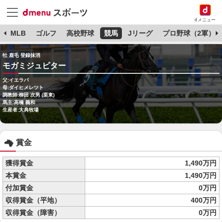
dメニュー
球
MLB
ゴルフ
高校野球
競馬
Jリーグ
プロ野球（2軍）
牡 鹿毛 登録抹消
モガミジュピター
父:イエラパ
母:ダイヒメレツト
調教師:柳田 次男 (栗東)
馬主:高橋 義和
生産者:大典牧場
賞金
獲得賞金
1,490万円
本賞金
1,490万円
付加賞金
0万円
収得賞金（平地）
400万円
収得賞金（障害）
0万円