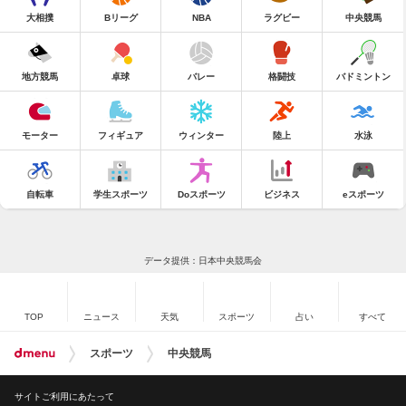
大相撲
Bリーグ
NBA
ラグビー
中央競馬
地方競馬
卓球
バレー
格闘技
バドミントン
モーター
フィギュア
ウィンター
陸上
水泳
自転車
学生スポーツ
Doスポーツ
ビジネス
eスポーツ
データ提供：日本中央競馬会
TOP
ニュース
天気
スポーツ
占い
すべて
スポーツ
中央競馬
サイトご利用にあたって