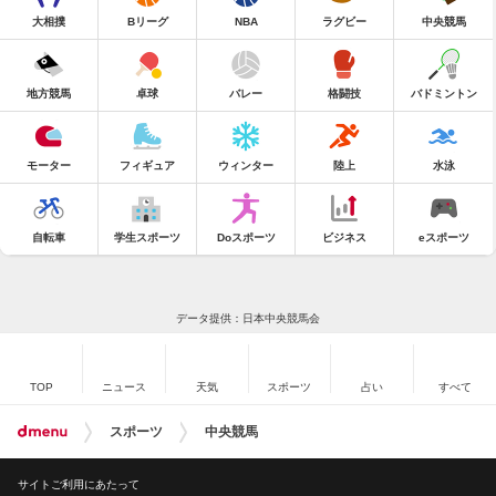
大相撲
Bリーグ
NBA
ラグビー
中央競馬
地方競馬
卓球
バレー
格闘技
バドミントン
モーター
フィギュア
ウィンター
陸上
水泳
自転車
学生スポーツ
Doスポーツ
ビジネス
eスポーツ
データ提供：日本中央競馬会
TOP
ニュース
天気
スポーツ
占い
すべて
スポーツ
中央競馬
サイトご利用にあたって