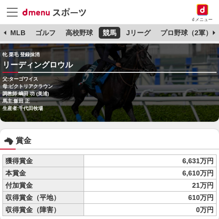
dメニュー
球
MLB
ゴルフ
高校野球
競馬
Jリーグ
プロ野球（2軍）
牝 栗毛 登録抹消
リーディングロウル
父:ターゴワイス
母:ビクトリアクラウン
調教師:嶋田 功 (美浦)
馬主:飯田 正
生産者:千代田牧場
賞金
獲得賞金
6,631万円
本賞金
6,610万円
付加賞金
21万円
収得賞金（平地）
610万円
収得賞金（障害）
0万円