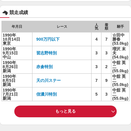
競走成績
人
着
年月日
レース
騎手
気
順
1990年
☆田中
10月14日
900万円以下
4
7
勝春
東京
(53.0kg)
1990年
増沢 末
9月15日
習志野特別
3
3
夫
中山
(54.0kg)
1990年
中舘 英
8月26日
赤倉特別
3
2
二
新潟
(55.0kg)
1990年
中舘 英
8月5日
天の川ステー
7
9
二
新潟
(55.0kg)
1990年
中舘 英
7月21日
信濃川特別
5
3
二
新潟
(55.0kg)
もっと見る