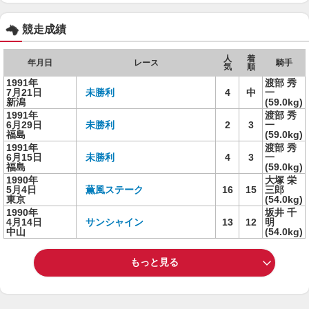
競走成績
人
着
年月日
レース
騎手
気
順
1991年
渡部 秀
7月21日
未勝利
4
中
一
新潟
(59.0kg)
1991年
渡部 秀
6月29日
未勝利
2
3
一
福島
(59.0kg)
1991年
渡部 秀
6月15日
未勝利
4
3
一
福島
(59.0kg)
1990年
大塚 栄
5月4日
薫風ステーク
16
15
三郎
東京
(54.0kg)
1990年
坂井 千
4月14日
サンシャイン
13
12
明
中山
(54.0kg)
もっと見る