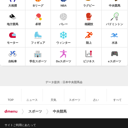
大相撲
Bリーグ
NBA
ラグビー
中央競馬
地方競馬
卓球
バレー
格闘技
バドミントン
モーター
フィギュア
ウィンター
陸上
水泳
自転車
学生スポーツ
Doスポーツ
ビジネス
eスポーツ
データ提供：日本中央競馬会
TOP
ニュース
天気
スポーツ
占い
すべて
スポーツ
中央競馬
サイトご利用にあたって