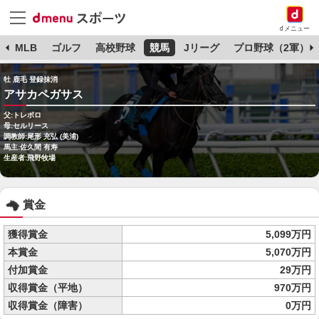
dメニュー
球
MLB
ゴルフ
高校野球
競馬
Jリーグ
プロ野球（2軍）
牡 鹿毛 登録抹消
アサカペガサス
父:トレボロ
母:セルリース
調教師:尾形 充弘 (美浦)
馬主:佐久間 有寿
生産者:飛野牧場
賞金
獲得賞金
5,099万円
本賞金
5,070万円
付加賞金
29万円
収得賞金（平地）
970万円
収得賞金（障害）
0万円