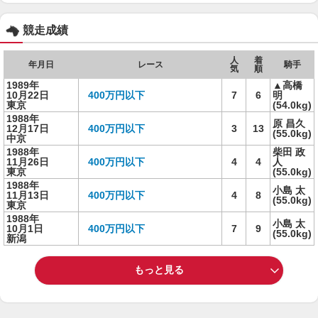
競走成績
人
着
年月日
レース
騎手
気
順
1989年
▲高橋
10月22日
400万円以下
7
6
明
東京
(54.0kg)
1988年
原 昌久
12月17日
400万円以下
3
13
(55.0kg)
中京
1988年
柴田 政
11月26日
400万円以下
4
4
人
東京
(55.0kg)
1988年
小島 太
11月13日
400万円以下
4
8
(55.0kg)
東京
1988年
小島 太
10月1日
400万円以下
7
9
(55.0kg)
新潟
もっと見る