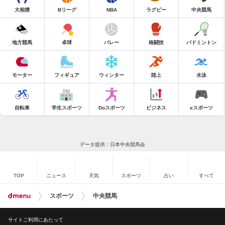
大相撲
Bリーグ
NBA
ラグビー
中央競馬
地方競馬
卓球
バレー
格闘技
バドミントン
モーター
フィギュア
ウィンター
陸上
水泳
自転車
学生スポーツ
Doスポーツ
ビジネス
eスポーツ
データ提供：日本中央競馬会
TOP
ニュース
天気
スポーツ
占い
すべて
スポーツ
中央競馬
サイトご利用にあたって