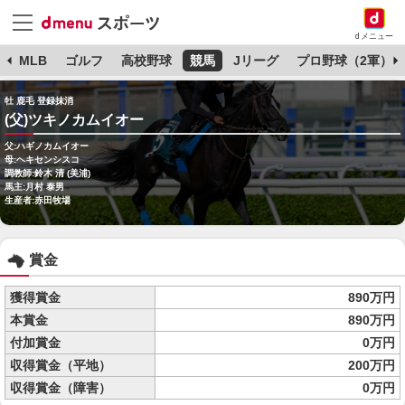
dメニュー
球
MLB
ゴルフ
高校野球
競馬
Jリーグ
プロ野球（2軍）
牡 鹿毛 登録抹消
(父)ツキノカムイオー
父:ハギノカムイオー
母:ヘキセンシスコ
調教師:鈴木 清 (美浦)
馬主:月村 泰男
生産者:赤田牧場
賞金
獲得賞金
890万円
本賞金
890万円
付加賞金
0万円
収得賞金（平地）
200万円
収得賞金（障害）
0万円