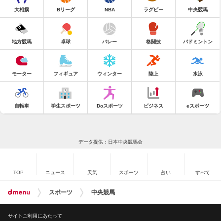
大相撲
Bリーグ
NBA
ラグビー
中央競馬
地方競馬
卓球
バレー
格闘技
バドミントン
モーター
フィギュア
ウィンター
陸上
水泳
自転車
学生スポーツ
Doスポーツ
ビジネス
eスポーツ
データ提供：日本中央競馬会
TOP
ニュース
天気
スポーツ
占い
すべて
スポーツ
中央競馬
サイトご利用にあたって