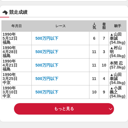
競走成績
人
着
年月日
レース
騎手
気
順
1990年
▲山田
5月12日
500万円以下
6
7
泰誠
福島
(54.0kg)
1990年
▲村山
4月28日
500万円以下
11
3
明
福島
(54.0kg)
1990年
本間 忍
4月21日
500万円以下
11
10
(57.0kg)
福島
1990年
▲山田
3月25日
500万円以下
11
4
泰誠
中京
(54.0kg)
1990年
▲小原
3月10日
500万円以下
10
9
義之
中京
(54.0kg)
もっと見る