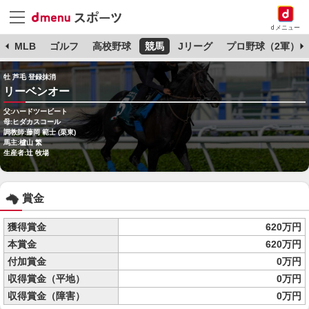
dメニュー
球
MLB
ゴルフ
高校野球
競馬
Jリーグ
プロ野球（2軍）
牡 芦毛 登録抹消
リーベンオー
父:ハードツービート
母:ヒダカスコール
調教師:藤岡 範士 (栗東)
馬主:櫨山 繁
生産者:辻 牧場
賞金
獲得賞金
620万円
本賞金
620万円
付加賞金
0万円
収得賞金（平地）
0万円
収得賞金（障害）
0万円