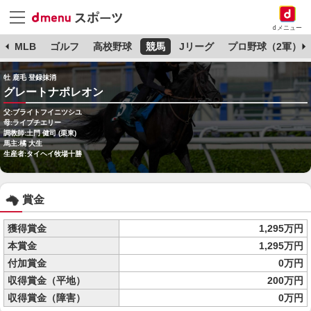
dメニュー
球
MLB
ゴルフ
高校野球
競馬
Jリーグ
プロ野球（2軍）
牡 鹿毛 登録抹消
グレートナポレオン
父:ブライトフイニツシユ
母:ライプチエリー
調教師:土門 健司 (栗東)
馬主:橘 大生
生産者:タイヘイ牧場十勝
賞金
獲得賞金
1,295万円
本賞金
1,295万円
付加賞金
0万円
収得賞金（平地）
200万円
収得賞金（障害）
0万円