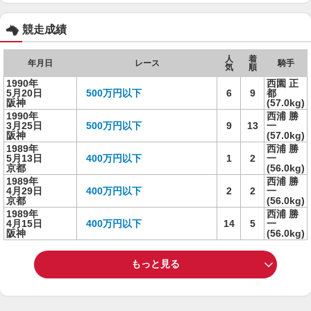
競走成績
人
着
年月日
レース
騎手
気
順
1990年
西園 正
5月20日
500万円以下
6
9
都
阪神
(57.0kg)
1990年
西浦 勝
3月25日
500万円以下
9
13
一
阪神
(57.0kg)
1989年
西浦 勝
5月13日
400万円以下
1
2
一
京都
(56.0kg)
1989年
西浦 勝
4月29日
400万円以下
2
2
一
京都
(56.0kg)
1989年
西浦 勝
4月15日
400万円以下
14
5
一
阪神
(56.0kg)
もっと見る