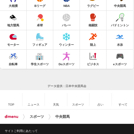
大相撲
Bリーグ
NBA
ラグビー
中央競馬
地方競馬
卓球
バレー
格闘技
バドミントン
モーター
フィギュア
ウィンター
陸上
水泳
自転車
学生スポーツ
Doスポーツ
ビジネス
eスポーツ
データ提供：日本中央競馬会
TOP
ニュース
天気
スポーツ
占い
すべて
スポーツ
中央競馬
サイトご利用にあたって