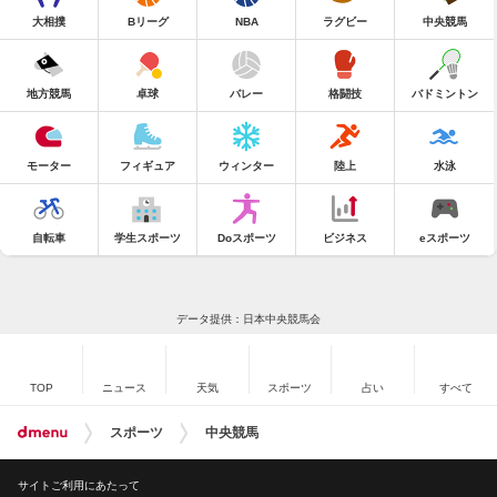
大相撲
Bリーグ
NBA
ラグビー
中央競馬
地方競馬
卓球
バレー
格闘技
バドミントン
モーター
フィギュア
ウィンター
陸上
水泳
自転車
学生スポーツ
Doスポーツ
ビジネス
eスポーツ
データ提供：日本中央競馬会
TOP
ニュース
天気
スポーツ
占い
すべて
スポーツ
中央競馬
サイトご利用にあたって