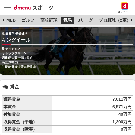
dメニュー
球
MLB
ゴルフ
高校野球
競馬
Jリーグ
プロ野球（2軍）
牡 黒鹿毛 登録抹消
キングイール
父:デイクタス
母:トツプグリーン
調教師:古賀 一隆 (美浦)
馬主:大崎 浩一
生産者:北海道習志野牧場
賞金
獲得賞金
7,011万円
本賞金
6,971万円
付加賞金
40万円
収得賞金（平地）
1,200万円
収得賞金（障害）
0万円