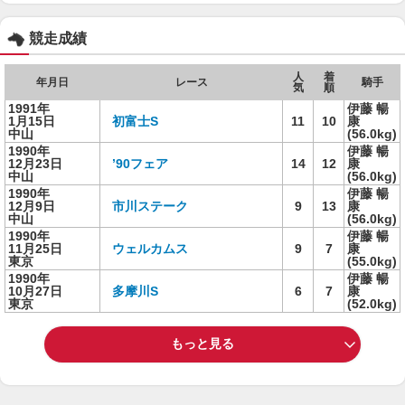
競走成績
人
着
年月日
レース
騎手
気
順
1991年
伊藤 暢
1月15日
初富士S
11
10
康
中山
(56.0kg)
1990年
伊藤 暢
12月23日
’90フェア
14
12
康
中山
(56.0kg)
1990年
伊藤 暢
12月9日
市川ステーク
9
13
康
中山
(56.0kg)
1990年
伊藤 暢
11月25日
ウェルカムス
9
7
康
東京
(55.0kg)
1990年
伊藤 暢
10月27日
多摩川S
6
7
康
東京
(52.0kg)
もっと見る