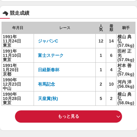
競走成績
人
着
年月日
レース
騎手
気
順
1991年
横山 典
11月24日
ジャパンC
12
14
弘
東京
(57.0kg)
1991年
田村 正
11月10日
富士ステーク
1
6
光
東京
(57.0kg)
1991年
村本 善
1月20日
日経新春杯
1
4
之
京都
(57.0kg)
1990年
河内 洋
12月23日
有馬記念
2
10
(56.0kg)
中山
1990年
横山 典
10月28日
天皇賞(秋)
5
2
弘
東京
(58.0kg)
もっと見る