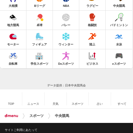
大相撲
Bリーグ
NBA
ラグビー
中央競馬
地方競馬
卓球
バレー
格闘技
バドミントン
モーター
フィギュア
ウィンター
陸上
水泳
自転車
学生スポーツ
Doスポーツ
ビジネス
eスポーツ
データ提供：日本中央競馬会
TOP
ニュース
天気
スポーツ
占い
すべて
スポーツ
中央競馬
サイトご利用にあたって