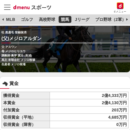
dメニュー
球
MLB
ゴルフ
高校野球
競馬
Jリーグ
プロ野球（2軍）
牡 黒鹿毛 登録抹消
(父)メジロアルダン
父:アスワン
母:メジロヒリユウ
調教師:奥平 真治 (美浦)
馬主:有限会社 メジロ牧場
生産者:メジロ牧場
賞金
獲得賞金
2億4,333万円
本賞金
2億4,130万円
付加賞金
203万円
収得賞金（平地）
4,685万円
収得賞金（障害）
0万円