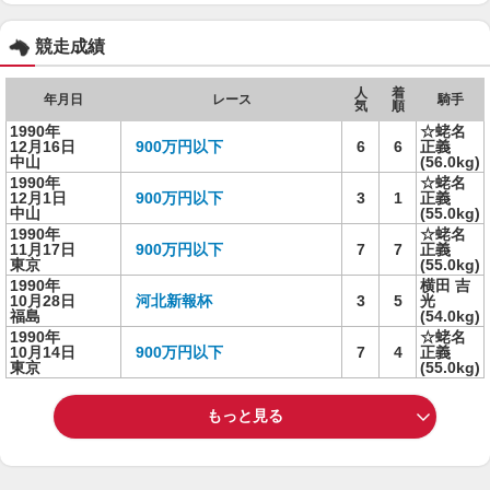
競走成績
人
着
年月日
レース
騎手
気
順
1990年
☆蛯名
12月16日
900万円以下
6
6
正義
中山
(56.0kg)
1990年
☆蛯名
12月1日
900万円以下
3
1
正義
中山
(55.0kg)
1990年
☆蛯名
11月17日
900万円以下
7
7
正義
東京
(55.0kg)
1990年
横田 吉
10月28日
河北新報杯
3
5
光
福島
(54.0kg)
1990年
☆蛯名
10月14日
900万円以下
7
4
正義
東京
(55.0kg)
もっと見る