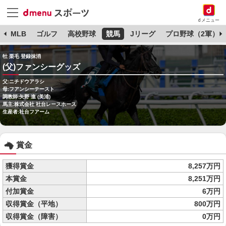
dメニュー
球
MLB
ゴルフ
高校野球
競馬
Jリーグ
プロ野球（2軍）
牡 栗毛 登録抹消
(父)ファンシーグッズ
父:ニチドウアラシ
母:フアンシーテースト
調教師:矢野 進 (美浦)
馬主:株式会社 社台レースホース
生産者:社台フアーム
賞金
獲得賞金
8,257万円
本賞金
8,251万円
付加賞金
6万円
収得賞金（平地）
800万円
収得賞金（障害）
0万円