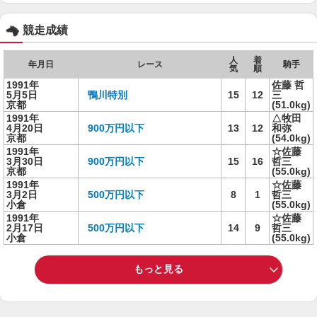
競走成績
人
着
年月日
レース
騎手
気
順
1991年
佐藤 哲
5月5日
鴨川特別
15
12
三
京都
(51.0kg)
1991年
△牧田
4月20日
900万円以下
13
12
和弥
京都
(54.0kg)
1991年
☆佐藤
3月30日
900万円以下
15
16
哲三
京都
(55.0kg)
1991年
☆佐藤
3月2日
500万円以下
8
1
哲三
小倉
(55.0kg)
1991年
☆佐藤
2月17日
500万円以下
14
9
哲三
小倉
(55.0kg)
もっと見る