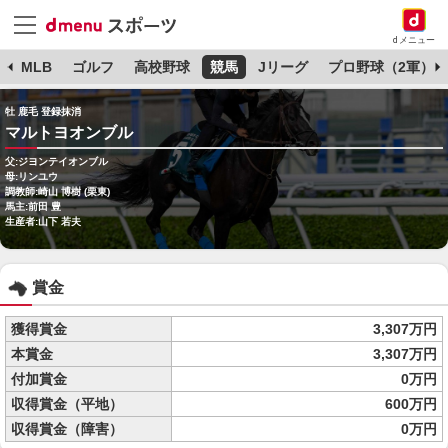
dメニュー
球
MLB
ゴルフ
高校野球
競馬
Jリーグ
プロ野球（2軍）
牡 鹿毛 登録抹消
マルトヨオンブル
父:ジヨンテイオンブル
母:リンユウ
調教師:崎山 博樹 (栗東)
馬主:前田 豊
生産者:山下 若夫
賞金
獲得賞金
3,307万円
本賞金
3,307万円
付加賞金
0万円
収得賞金（平地）
600万円
収得賞金（障害）
0万円