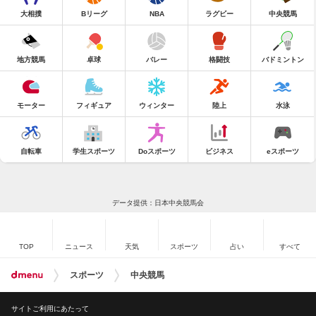
大相撲
Bリーグ
NBA
ラグビー
中央競馬
地方競馬
卓球
バレー
格闘技
バドミントン
モーター
フィギュア
ウィンター
陸上
水泳
自転車
学生スポーツ
Doスポーツ
ビジネス
eスポーツ
データ提供：日本中央競馬会
TOP
ニュース
天気
スポーツ
占い
すべて
スポーツ
中央競馬
サイトご利用にあたって