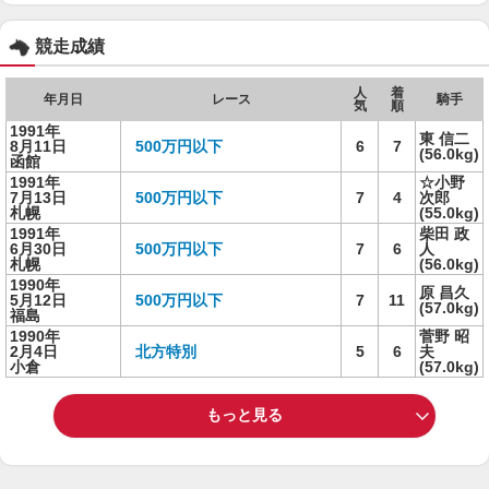
競走成績
人
着
年月日
レース
騎手
気
順
1991年
東 信二
8月11日
500万円以下
6
7
(56.0kg)
函館
1991年
☆小野
7月13日
500万円以下
7
4
次郎
札幌
(55.0kg)
1991年
柴田 政
6月30日
500万円以下
7
6
人
札幌
(56.0kg)
1990年
原 昌久
5月12日
500万円以下
7
11
(57.0kg)
福島
1990年
菅野 昭
2月4日
北方特別
5
6
夫
小倉
(57.0kg)
もっと見る