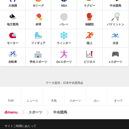
大相撲
Bリーグ
NBA
ラグビー
中央競馬
地方競馬
卓球
バレー
格闘技
バドミントン
モーター
フィギュア
ウィンター
陸上
水泳
自転車
学生スポーツ
Doスポーツ
ビジネス
eスポーツ
データ提供：日本中央競馬会
TOP
ニュース
天気
スポーツ
占い
すべて
スポーツ
中央競馬
サイトご利用にあたって