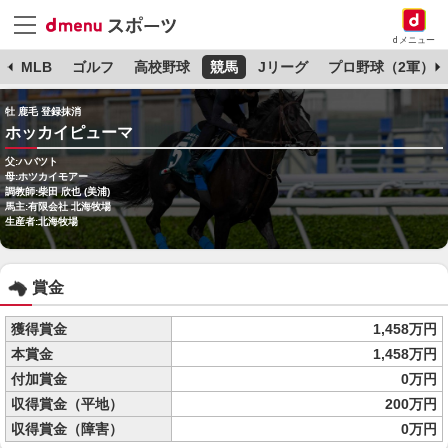
dメニュー
球
MLB
ゴルフ
高校野球
競馬
Jリーグ
プロ野球（2軍）
牡 鹿毛 登録抹消
ホッカイピューマ
父:ハバツト
母:ホツカイモアー
調教師:柴田 欣也 (美浦)
馬主:有限会社 北海牧場
生産者:北海牧場
賞金
獲得賞金
1,458万円
本賞金
1,458万円
付加賞金
0万円
収得賞金（平地）
200万円
収得賞金（障害）
0万円