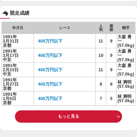
競走成績
人
着
年月日
レース
騎手
気
順
1991年
大森 勇
3月31日
400万円以下
11
9
一
京都
(57.0kg)
1991年
大森 勇
3月17日
400万円以下
10
9
一
中京
(57.0kg)
1991年
大森 勇
2月23日
400万円以下
11
9
一
中京
(57.0kg)
1991年
林 満明
1月27日
400万円以下
8
8
(57.0kg)
京都
1991年
林 満明
1月6日
400万円以下
7
5
(57.0kg)
京都
もっと見る