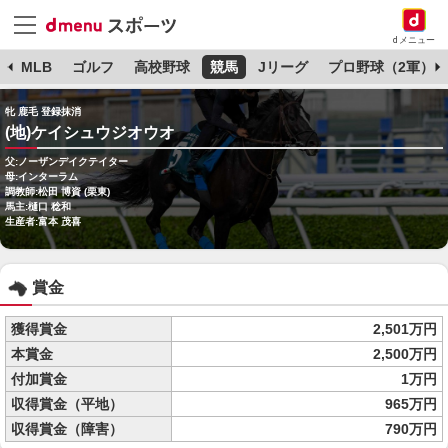
dメニュー
球
MLB
ゴルフ
高校野球
競馬
Jリーグ
プロ野球（2軍）
牝 鹿毛 登録抹消
(地)ケイシュウジオウオ
父:ノーザンデイクテイター
母:インターラム
調教師:松田 博資 (栗東)
馬主:樋口 稔和
生産者:富本 茂喜
賞金
獲得賞金
2,501万円
本賞金
2,500万円
付加賞金
1万円
収得賞金（平地）
965万円
収得賞金（障害）
790万円