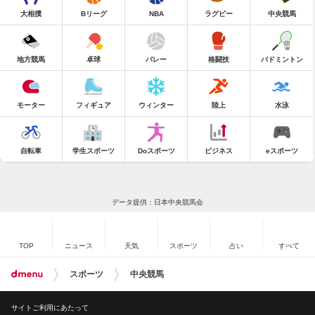
大相撲
Bリーグ
NBA
ラグビー
中央競馬
地方競馬
卓球
バレー
格闘技
バドミントン
モーター
フィギュア
ウィンター
陸上
水泳
自転車
学生スポーツ
Doスポーツ
ビジネス
eスポーツ
データ提供：日本中央競馬会
TOP
ニュース
天気
スポーツ
占い
すべて
スポーツ
中央競馬
サイトご利用にあたって