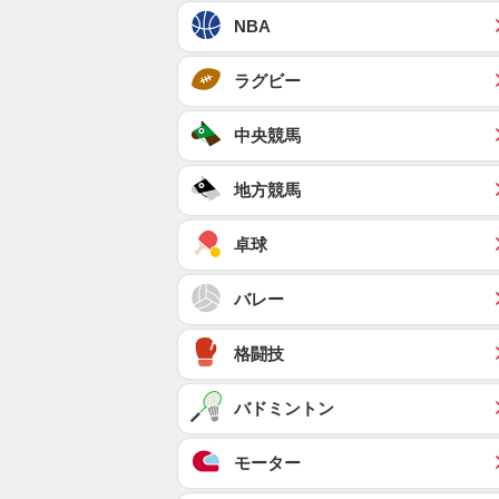
NBA
ラグビー
中央競馬
地方競馬
卓球
バレー
格闘技
バドミントン
モーター