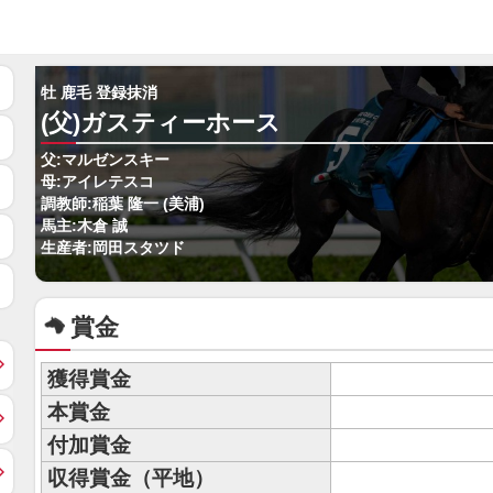
牡 鹿毛 登録抹消
(父)ガスティーホース
父:マルゼンスキー
母:アイレテスコ
調教師:稲葉 隆一 (美浦)
馬主:木倉 誠
生産者:岡田スタツド
賞金
獲得賞金
本賞金
付加賞金
収得賞金（平地）