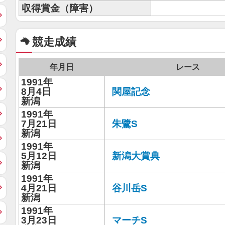
収得賞金（障害）
競走成績
年月日
レース
1991年
8月4日
関屋記念
新潟
1991年
7月21日
朱鷺S
新潟
1991年
5月12日
新潟大賞典
新潟
1991年
4月21日
谷川岳S
新潟
1991年
3月23日
マーチS