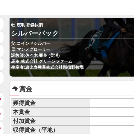
牡 鹿毛 登録抹消
シルバーバック
父:コインドシルバー
母:マンノグローリー
調教師:佐々木 亜良 (美浦)
馬主:株式会社 グリーンファーム
生産者:恵比寿興業株式会社那須野牧場
賞金
獲得賞金
本賞金
付加賞金
収得賞金（平地）