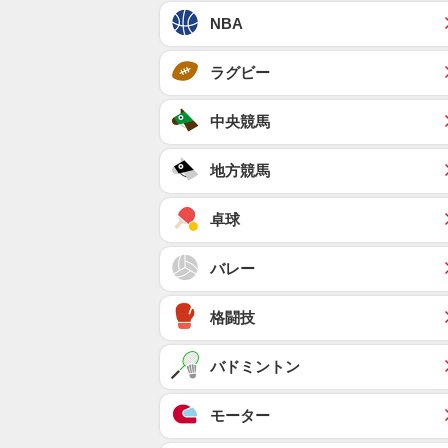
NBA
ラグビー
中央競馬
地方競馬
卓球
バレー
格闘技
バドミントン
モーター