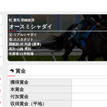
牡 鹿毛 登録抹消
オースミシャダイ
父:リアルシヤダイ
母:カスタネツト
調教師:武 邦彦 (栗東)
馬主:山路 秀則
生産者:白井牧場
賞金
獲得賞金
本賞金
付加賞金
収得賞金（平地）