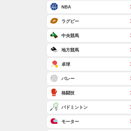
NBA
ラグビー
中央競馬
地方競馬
卓球
バレー
格闘技
バドミントン
モーター