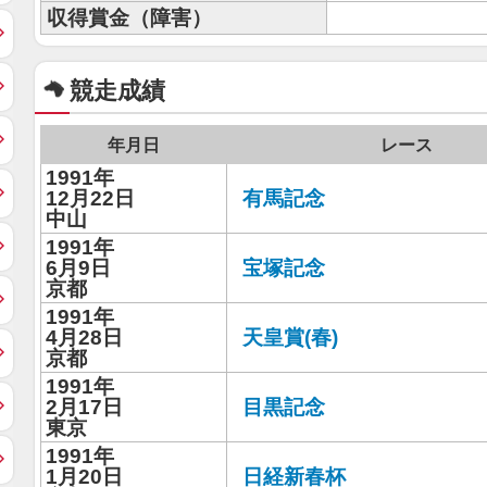
収得賞金（障害）
競走成績
年月日
レース
1991年
12月22日
有馬記念
中山
1991年
6月9日
宝塚記念
京都
1991年
4月28日
天皇賞(春)
京都
1991年
2月17日
目黒記念
東京
1991年
1月20日
日経新春杯