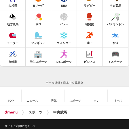
大相撲
Bリーグ
NBA
ラグビー
中央競馬
地方競馬
卓球
バレー
格闘技
バドミントン
モーター
フィギュア
ウィンター
陸上
水泳
自転車
学生スポーツ
Doスポーツ
ビジネス
eスポーツ
データ提供：日本中央競馬会
TOP
ニュース
天気
スポーツ
占い
すべて
スポーツ
中央競馬
サイトご利用にあたって