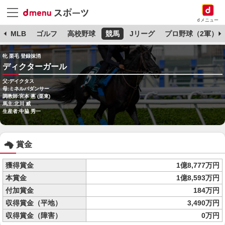
dメニュー
球
MLB
ゴルフ
高校野球
競馬
Jリーグ
プロ野球（2軍）
牝 栗毛 登録抹消
ディクターガール
父:デイクタス
母:ミネルバダンサー
調教師:宮本 悳 (栗東)
馬主:北川 威
生産者:中脇 秀一
賞金
獲得賞金
1億8,777万円
本賞金
1億8,593万円
付加賞金
184万円
収得賞金（平地）
3,490万円
収得賞金（障害）
0万円