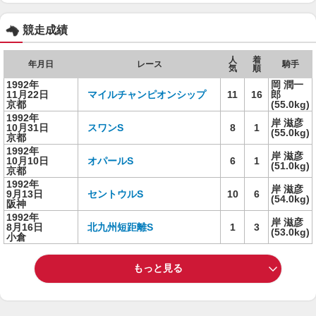
競走成績
人
着
年月日
レース
騎手
気
順
1992年
岡 潤一
11月22日
マイルチャンピオンシップ
11
16
郎
京都
(55.0kg)
1992年
岸 滋彦
10月31日
スワンS
8
1
(55.0kg)
京都
1992年
岸 滋彦
10月10日
オパールS
6
1
(51.0kg)
京都
1992年
岸 滋彦
9月13日
セントウルS
10
6
(54.0kg)
阪神
1992年
岸 滋彦
8月16日
北九州短距離S
1
3
(53.0kg)
小倉
もっと見る