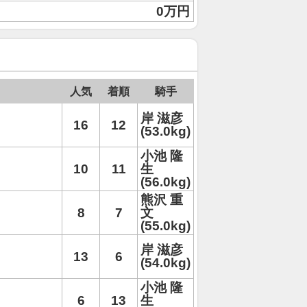
0万円
人気
着順
騎手
岸 滋彦
16
12
(53.0kg)
小池 隆
10
11
生
(56.0kg)
熊沢 重
8
7
文
(55.0kg)
岸 滋彦
13
6
(54.0kg)
小池 隆
6
13
生