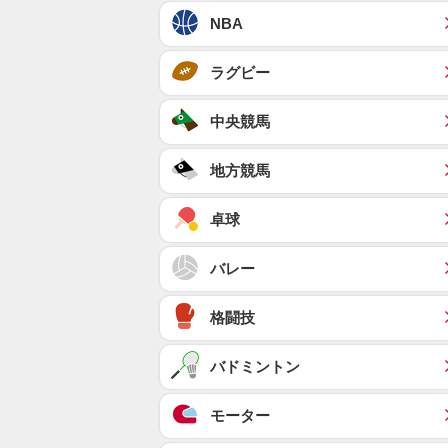
NBA
ラグビー
中央競馬
地方競馬
卓球
バレー
格闘技
バドミントン
モーター