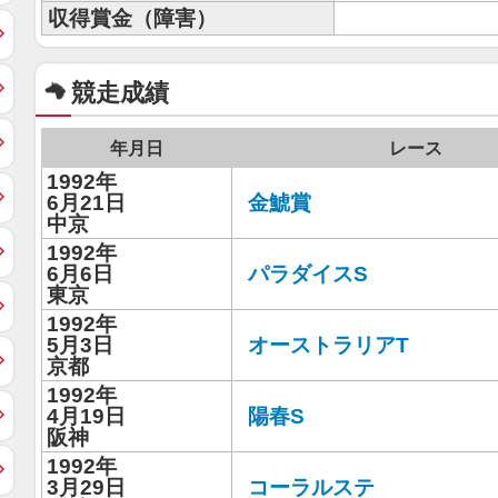
収得賞金（障害）
競走成績
年月日
レース
1992年
6月21日
金鯱賞
中京
1992年
6月6日
パラダイスS
東京
1992年
5月3日
オーストラリアT
京都
1992年
4月19日
陽春S
阪神
1992年
3月29日
コーラルステ