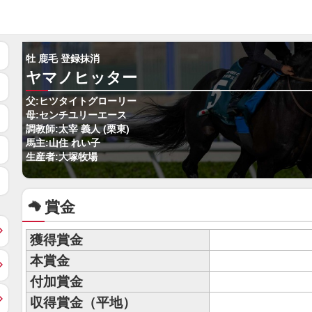
牡 鹿毛 登録抹消
ヤマノヒッター
父:ヒツタイトグローリー
母:センチユリーエース
調教師:太宰 義人 (栗東)
馬主:山住 れい子
生産者:大塚牧場
賞金
獲得賞金
本賞金
付加賞金
収得賞金（平地）