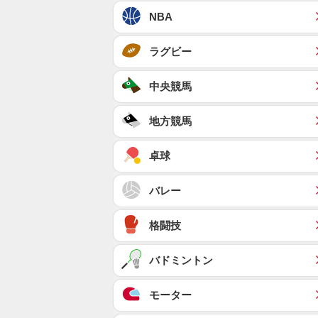
NBA
ラグビー
中央競馬
地方競馬
卓球
バレー
格闘技
バドミントン
モーター