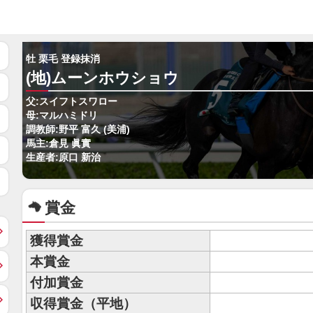
牡 栗毛 登録抹消
(地)ムーンホウショウ
父:スイフトスワロー
母:マルハミドリ
調教師:野平 富久 (美浦)
馬主:倉見 眞實
生産者:原口 新治
賞金
獲得賞金
本賞金
付加賞金
収得賞金（平地）