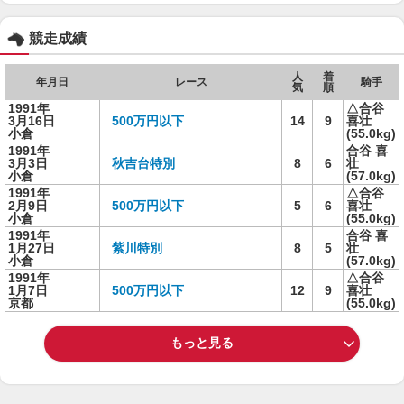
競走成績
人
着
年月日
レース
騎手
気
順
1991年
△合谷
3月16日
500万円以下
14
9
喜壮
小倉
(55.0kg)
1991年
合谷 喜
3月3日
秋吉台特別
8
6
壮
小倉
(57.0kg)
1991年
△合谷
2月9日
500万円以下
5
6
喜壮
小倉
(55.0kg)
1991年
合谷 喜
1月27日
紫川特別
8
5
壮
小倉
(57.0kg)
1991年
△合谷
1月7日
500万円以下
12
9
喜壮
京都
(55.0kg)
もっと見る