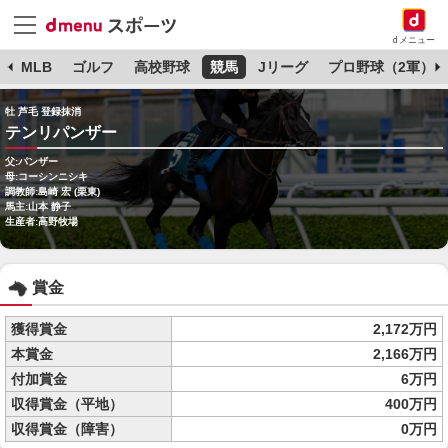
dメニュー
球
MLB
ゴルフ
高校野球
競馬
Jリーグ
プロ野球（2軍）
牡 芦毛 登録抹消
テンリパンザー
父:パンザー
母:コーシンニシキ
調教師:島崎 宏 (栗東)
馬主:山本 静子
生産者:高野牧場
賞金
獲得賞金
2,172万円
本賞金
2,166万円
付加賞金
6万円
収得賞金（平地）
400万円
収得賞金（障害）
0万円