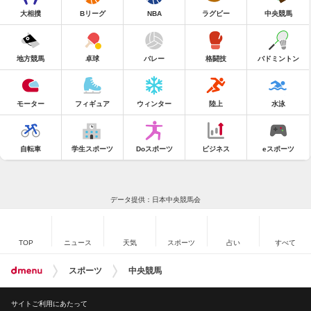
大相撲
Bリーグ
NBA
ラグビー
中央競馬
地方競馬
卓球
バレー
格闘技
バドミントン
モーター
フィギュア
ウィンター
陸上
水泳
自転車
学生スポーツ
Doスポーツ
ビジネス
eスポーツ
データ提供：日本中央競馬会
TOP
ニュース
天気
スポーツ
占い
すべて
スポーツ
中央競馬
サイトご利用にあたって