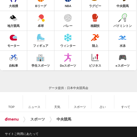
大相撲
Bリーグ
NBA
ラグビー
中央競馬
地方競馬
卓球
バレー
格闘技
バドミントン
モーター
フィギュア
ウィンター
陸上
水泳
自転車
学生スポーツ
Doスポーツ
ビジネス
eスポーツ
データ提供：日本中央競馬会
TOP
ニュース
天気
スポーツ
占い
すべて
スポーツ
中央競馬
サイトご利用にあたって