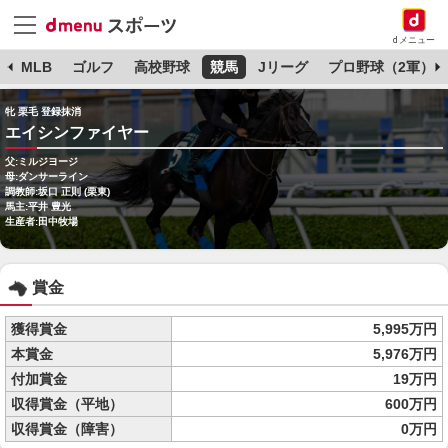
dメニュー
球
MLB
ゴルフ
高校野球
競馬
Jリーグ
プロ野球（2軍）
牝 栗毛 登録抹消
エイシンファイヤー
父:ミルジヨージ
母:ダンサーライン
調教師:坂口 正則 (栗東)
馬主:平井 豊光
生産者:田中牧場
賞金
獲得賞金
5,995万円
本賞金
5,976万円
付加賞金
19万円
収得賞金（平地）
600万円
収得賞金（障害）
0万円