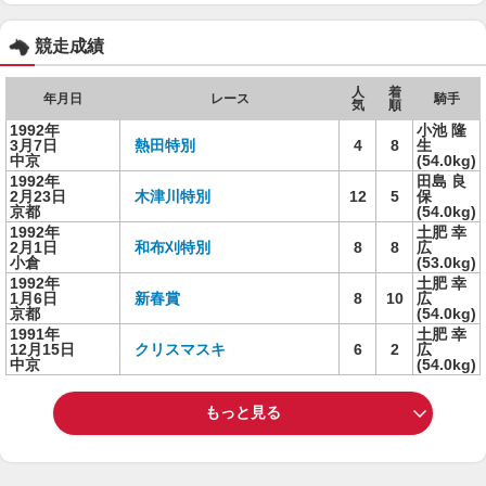
競走成績
人
着
年月日
レース
騎手
気
順
1992年
小池 隆
3月7日
熱田特別
4
8
生
中京
(54.0kg)
1992年
田島 良
2月23日
木津川特別
12
5
保
京都
(54.0kg)
1992年
土肥 幸
2月1日
和布刈特別
8
8
広
小倉
(53.0kg)
1992年
土肥 幸
1月6日
新春賞
8
10
広
京都
(54.0kg)
1991年
土肥 幸
12月15日
クリスマスキ
6
2
広
中京
(54.0kg)
もっと見る