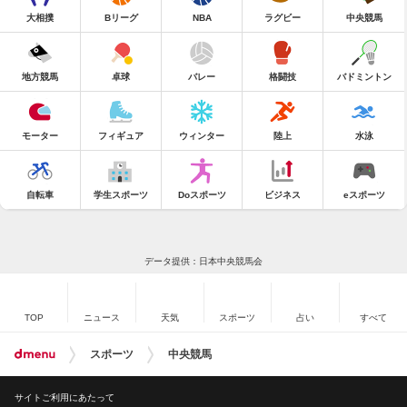
大相撲
Bリーグ
NBA
ラグビー
中央競馬
地方競馬
卓球
バレー
格闘技
バドミントン
モーター
フィギュア
ウィンター
陸上
水泳
自転車
学生スポーツ
Doスポーツ
ビジネス
eスポーツ
データ提供：日本中央競馬会
TOP
ニュース
天気
スポーツ
占い
すべて
スポーツ
中央競馬
サイトご利用にあたって