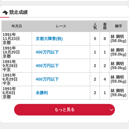
競走成績
人
着
年月日
レース
騎手
気
順
1991年
林 満明
11月23日
京都大障害(秋)
5
8
(58.0kg)
京都
1991年
林 満明
10月20日
400万円以下
1
1
(59.0kg)
京都
1991年
林 満明
9月28日
400万円以下
2
2
(59.0kg)
中京
1991年
林 満明
6月29日
400万円以下
2
4
(59.0kg)
中京
1991年
林 満明
6月8日
未勝利
2
1
(59.0kg)
京都
もっと見る