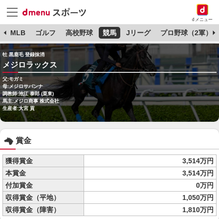
dメニュー
球
MLB
ゴルフ
高校野球
競馬
Jリーグ
プロ野球（2軍）
牡 黒鹿毛 登録抹消
メジロラックス
父:モガミ
母:メジロサバンナ
調教師:池江 泰郎 (栗東)
馬主:メジロ商事 株式会社
生産者:大宮 貢
賞金
獲得賞金
3,514万円
本賞金
3,514万円
付加賞金
0万円
収得賞金（平地）
1,050万円
収得賞金（障害）
1,810万円