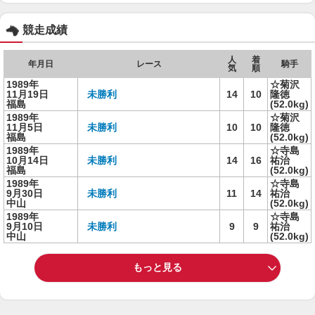
競走成績
人
着
年月日
レース
騎手
気
順
1989年
☆菊沢
11月19日
未勝利
14
10
隆徳
福島
(52.0kg)
1989年
☆菊沢
11月5日
未勝利
10
10
隆徳
福島
(52.0kg)
1989年
☆寺島
10月14日
未勝利
14
16
祐治
福島
(52.0kg)
1989年
☆寺島
9月30日
未勝利
11
14
祐治
中山
(52.0kg)
1989年
☆寺島
9月10日
未勝利
9
9
祐治
中山
(52.0kg)
もっと見る