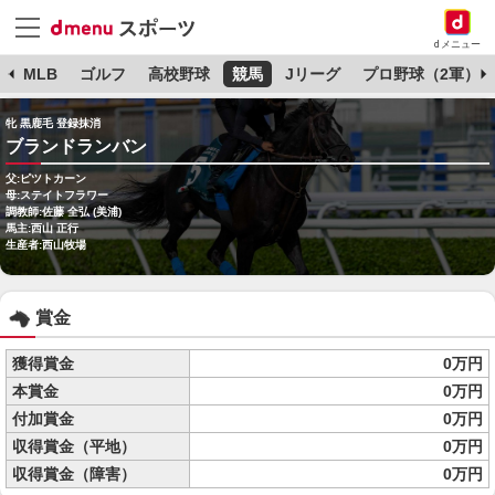
dメニュー
球
MLB
ゴルフ
高校野球
競馬
Jリーグ
プロ野球（2軍）
牝 黒鹿毛 登録抹消
ブランドランバン
父:ピツトカーン
母:ステイトフラワー
調教師:佐藤 全弘 (美浦)
馬主:西山 正行
生産者:西山牧場
賞金
獲得賞金
0万円
本賞金
0万円
付加賞金
0万円
収得賞金（平地）
0万円
収得賞金（障害）
0万円