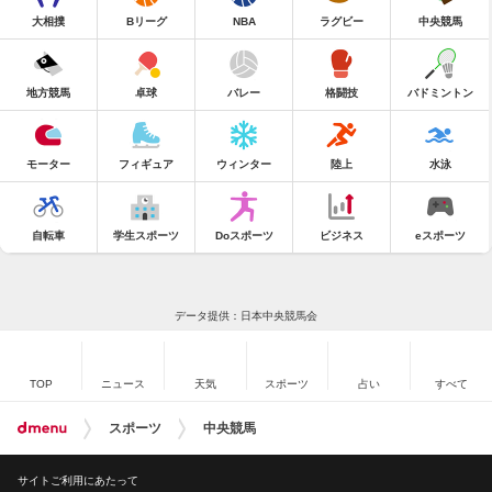
大相撲
Bリーグ
NBA
ラグビー
中央競馬
地方競馬
卓球
バレー
格闘技
バドミントン
モーター
フィギュア
ウィンター
陸上
水泳
自転車
学生スポーツ
Doスポーツ
ビジネス
eスポーツ
データ提供：日本中央競馬会
TOP
ニュース
天気
スポーツ
占い
すべて
スポーツ
中央競馬
サイトご利用にあたって