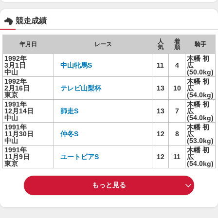
競走成績
人
着
年月日
レース
騎手
気
順
1992年
木幡 初
3月1日
中山牝馬S
11
4
広
中山
(50.0kg)
1992年
木幡 初
2月16日
テレビ山梨杯
13
10
広
東京
(54.0kg)
1991年
木幡 初
12月14日
師走S
13
7
広
中山
(54.0kg)
1991年
木幡 初
11月30日
仲冬S
12
8
広
中山
(53.0kg)
1991年
木幡 初
11月9日
ユートピアS
12
11
広
東京
(54.0kg)
もっと見る