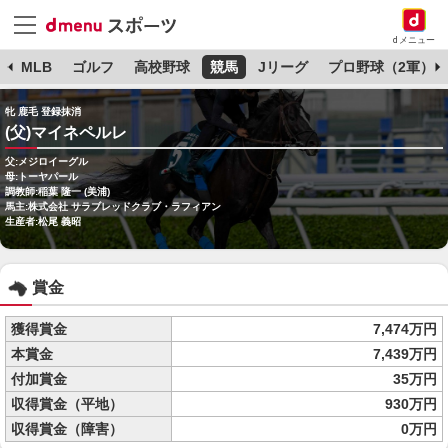
dメニュー
球
MLB
ゴルフ
高校野球
競馬
Jリーグ
プロ野球（2軍）
牝 鹿毛 登録抹消
(父)マイネペルレ
父:メジロイーグル
母:トーヤパール
調教師:稲葉 隆一 (美浦)
馬主:株式会社 サラブレッドクラブ・ラフィアン
生産者:松尾 義昭
賞金
獲得賞金
7,474万円
本賞金
7,439万円
付加賞金
35万円
収得賞金（平地）
930万円
収得賞金（障害）
0万円