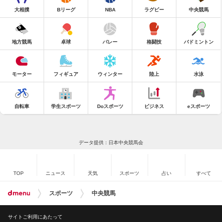
大相撲
Bリーグ
NBA
ラグビー
中央競馬
地方競馬
卓球
バレー
格闘技
バドミントン
モーター
フィギュア
ウィンター
陸上
水泳
自転車
学生スポーツ
Doスポーツ
ビジネス
eスポーツ
データ提供：日本中央競馬会
TOP
ニュース
天気
スポーツ
占い
すべて
スポーツ
中央競馬
サイトご利用にあたって