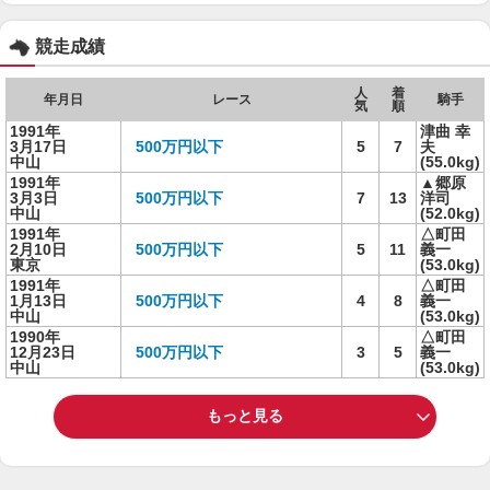
競走成績
人
着
年月日
レース
騎手
気
順
1991年
津曲 幸
3月17日
500万円以下
5
7
夫
中山
(55.0kg)
1991年
▲郷原
3月3日
500万円以下
7
13
洋司
中山
(52.0kg)
1991年
△町田
2月10日
500万円以下
5
11
義一
東京
(53.0kg)
1991年
△町田
1月13日
500万円以下
4
8
義一
中山
(53.0kg)
1990年
△町田
12月23日
500万円以下
3
5
義一
中山
(53.0kg)
もっと見る