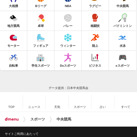
大相撲
Bリーグ
NBA
ラグビー
中央競馬
地方競馬
卓球
バレー
格闘技
バドミントン
モーター
フィギュア
ウィンター
陸上
水泳
自転車
学生スポーツ
Doスポーツ
ビジネス
eスポーツ
データ提供：日本中央競馬会
TOP
ニュース
天気
スポーツ
占い
すべて
スポーツ
中央競馬
サイトご利用にあたって