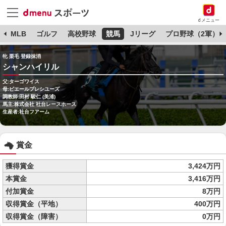
dメニュー
球
MLB
ゴルフ
高校野球
競馬
Jリーグ
プロ野球（2軍）
牝 栗毛 登録抹消
シャンハイリル
父:ターゴワイス
母:ピエールプレシユーズ
調教師:田村 駿仁 (美浦)
馬主:株式会社 社台レースホース
生産者:社台フアーム
賞金
獲得賞金
3,424万円
本賞金
3,416万円
付加賞金
8万円
収得賞金（平地）
400万円
収得賞金（障害）
0万円