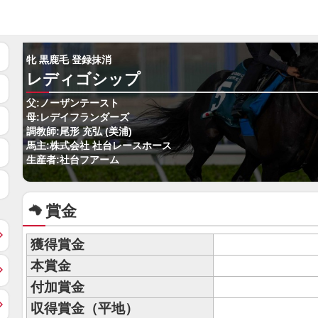
牝 黒鹿毛 登録抹消
レディゴシップ
父:ノーザンテースト
母:レデイフランダーズ
調教師:尾形 充弘 (美浦)
馬主:株式会社 社台レースホース
生産者:社台フアーム
賞金
獲得賞金
本賞金
付加賞金
収得賞金（平地）