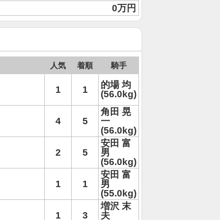
0万円
人気
着順
騎手
的場 均
1
1
(56.0kg)
角田 晃
4
5
一
(56.0kg)
安田 富
2
5
男
(56.0kg)
安田 富
1
1
男
(55.0kg)
増沢 末
1
3
夫