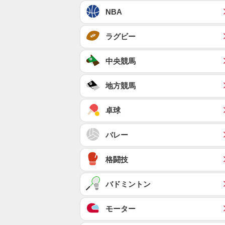
NBA
ラグビー
中央競馬
地方競馬
卓球
バレー
格闘技
バドミントン
モーター