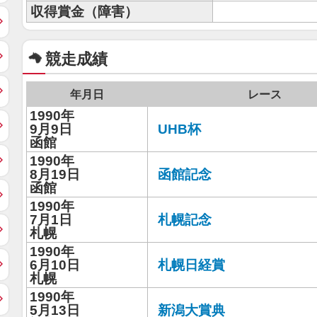
収得賞金（障害）
競走成績
年月日
レース
1990年
9月9日
UHB杯
函館
1990年
8月19日
函館記念
函館
1990年
7月1日
札幌記念
札幌
1990年
6月10日
札幌日経賞
札幌
1990年
5月13日
新潟大賞典