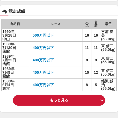
競走成績
人
着
年月日
レース
騎手
気
順
1990年
三浦 春
3月18日
500万円以下
16
16
美
中山
(56.0kg)
1989年
東 信二
7月30日
400万円以下
11
11
(55.0kg)
函館
1989年
東 信二
7月23日
400万円以下
8
8
(55.0kg)
函館
1989年
東 信二
7月9日
400万円以下
10
12
(55.0kg)
函館
1989年
蛯沢 誠
6月4日
400万円以下
8
5
治
東京
(55.0kg)
もっと見る