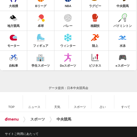
大相撲
Bリーグ
NBA
ラグビー
中央競馬
地方競馬
卓球
バレー
格闘技
バドミントン
モーター
フィギュア
ウィンター
陸上
水泳
自転車
学生スポーツ
Doスポーツ
ビジネス
eスポーツ
データ提供：日本中央競馬会
TOP
ニュース
天気
スポーツ
占い
すべて
スポーツ
中央競馬
サイトご利用にあたって