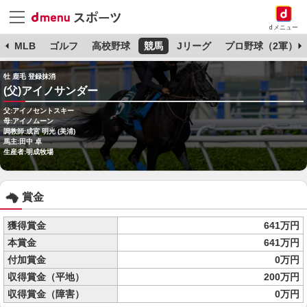
dメニュー
球
MLB
ゴルフ
高校野球
競馬
Jリーグ
プロ野球（2軍）
牡 鹿毛 登録抹消
(父)アイノサンダー
父:アイノセントスキー
母:アイノムーン
調教師:成宮 明光 (美浦)
馬主:田中 卓
生産者:明成牧場
賞金
獲得賞金
641万円
本賞金
641万円
付加賞金
0万円
収得賞金（平地）
200万円
収得賞金（障害）
0万円