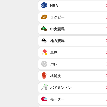
NBA
ラグビー
中央競馬
地方競馬
卓球
バレー
格闘技
バドミントン
モーター