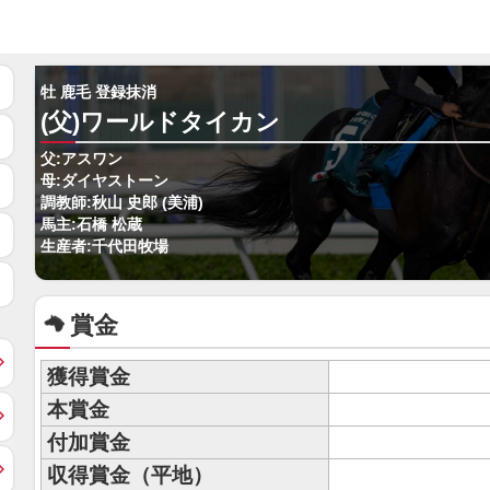
牡 鹿毛 登録抹消
(父)ワールドタイカン
父:アスワン
母:ダイヤストーン
調教師:秋山 史郎 (美浦)
馬主:石橋 松蔵
生産者:千代田牧場
賞金
獲得賞金
本賞金
付加賞金
収得賞金（平地）