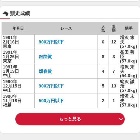
競走成績
人
着
年月日
レース
騎手
気
順
1991年
増沢 末
2月16日
900万円以下
6
12
夫
東京
(57.0kg)
1991年
柴田 善
1月26日
銀蹄賞
8
3
臣
東京
(57.0kg)
1991年
増沢 末
1月13日
頌春賞
4
7
夫
中山
(54.0kg)
1990年
蛯沢 誠
12月15日
900万円以下
5
13
治
中山
(57.0kg)
1990年
増沢 末
11月18日
500万円以下
2
1
夫
福島
(57.0kg)
もっと見る