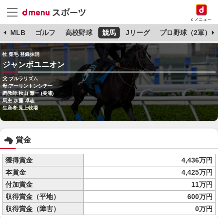
dメニュー
球
MLB
ゴルフ
高校野球
競馬
Jリーグ
プロ野球（2軍）
牡 栗毛 登録抹消
ジャンボユニオン
父:プルラリズム
母:アーリントンシチー
調教師:秋山 雅一 (美浦)
馬主:加藤 卓志
生産者:見上牧場
賞金
獲得賞金
4,436万円
本賞金
4,425万円
付加賞金
11万円
収得賞金（平地）
600万円
収得賞金（障害）
0万円