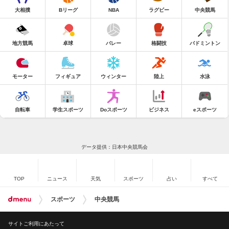
大相撲
Bリーグ
NBA
ラグビー
中央競馬
地方競馬
卓球
バレー
格闘技
バドミントン
モーター
フィギュア
ウィンター
陸上
水泳
自転車
学生スポーツ
Doスポーツ
ビジネス
eスポーツ
データ提供：日本中央競馬会
TOP
ニュース
天気
スポーツ
占い
すべて
スポーツ
中央競馬
サイトご利用にあたって